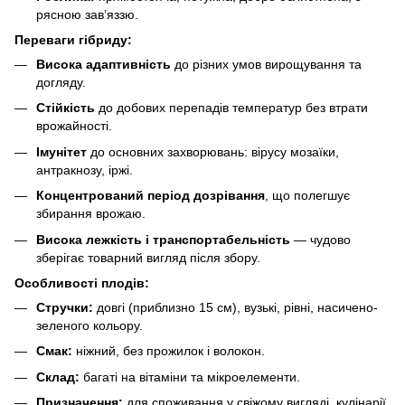
рясною зав’яззю.
Переваги гібриду:
Висока адаптивність
до різних умов вирощування та
догляду.
Стійкість
до добових перепадів температур без втрати
врожайності.
Імунітет
до основних захворювань: вірусу мозаїки,
антракнозу, іржі.
Концентрований період дозрівання
, що полегшує
збирання врожаю.
Висока лежкість і транспортабельність
— чудово
зберігає товарний вигляд після збору.
Особливості плодів:
Стручки:
довгі (приблизно 15 см), вузькі, рівні, насичено-
зеленого кольору.
Смак:
ніжний, без прожилок і волокон.
Склад:
багаті на вітаміни та мікроелементи.
Призначення:
для споживання у свіжому вигляді, кулінарії,