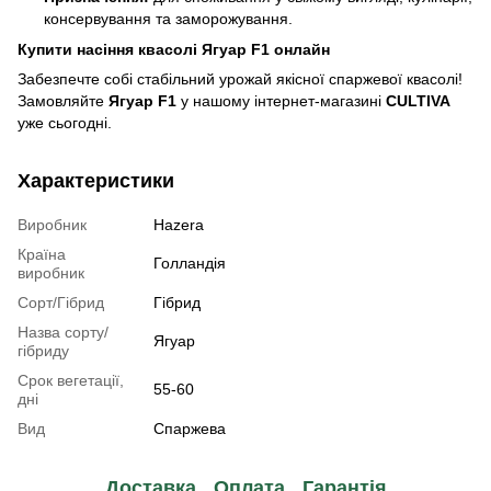
консервування та заморожування.
Купити насіння квасолі Ягуар F1 онлайн
Забезпечте собі стабільний урожай якісної спаржевої квасолі!
Замовляйте
Ягуар F1
у нашому інтернет-магазині
CULTIVA
уже сьогодні.
Характеристики
Виробник
Hazera
Країна
Голландія
виробник
Сорт/Гібрид
Гібрид
Назва сорту/
Ягуар
гібриду
Срок вегетації,
55-60
дні
Вид
Спаржева
Доставка
Оплата
Гарантія