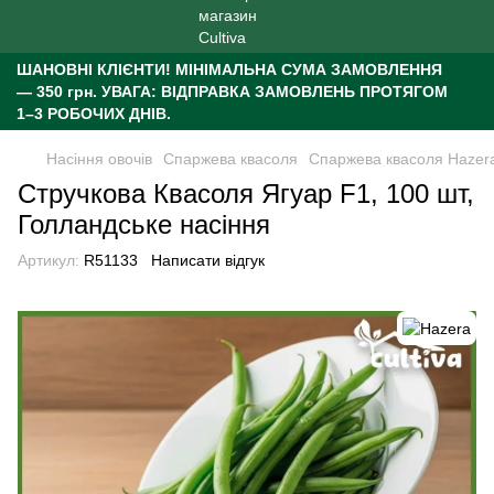
ШАНОВНІ КЛІЄНТИ!
МІНІМАЛЬНА СУМА ЗАМОВЛЕННЯ
— 350 грн.
УВАГА: ВІДПРАВКА ЗАМОВЛЕНЬ ПРОТЯГОМ
1–3 РОБОЧИХ ДНІВ.
Насіння овочів
Спаржева квасоля
Спаржева квасоля Hazer
Стручкова Квасоля Ягуар F1, 100 шт,
Голландське насіння
Артикул:
R51133
Написати відгук