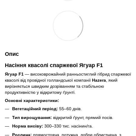
Опис
Насіння квасолі спаржевої Ягуар F1
Ягуар F1
— високоврожайний ранньостиглий гібрид спаржевої
квасолі від провідної голландської компанії
Hazera
, який
вирізняється швидким дозріванням та стабільною
продуктивністю у відкритому ґрунті.
Основні характеристики:
Вегетаційний період:
55–60 днів.
Тип вирощування:
відкритий ґрунт, прямий посів.
Норма висіву:
300–330 тис. насінин/га.
Рослина:
прямостояча, потужна, добре облистнена, з