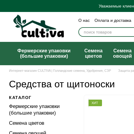
Перейти к основному контенту
Уважаемые клиент
О нас
Оплата и доставка
Бренды
Блог
Политик
Договор публичной офер
Фермерские упаковки
Семена
Семена
(большие упаковки)
цветов
овощей
Интернет-магазин CULTIVA | Голландские семена, Удобрения, СЗР
Защита р
Средства от щитоноски
КАТАЛОГ
ХИТ
Фермерские упаковки
(большие упаковки)
Семена цветов
Семена овощей