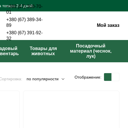
 товара 2-4 дней.
+380 (67) 300-70-
01
+380 (67) 389-34-
Мой заказ
89
+380 (67) 391-92-
32
Перезвонить вам?
Посадочный
адовый
Товары для
материал (чеснок,
вентарь
животных
лук)
Отображение:
Сортировка:
по популярности