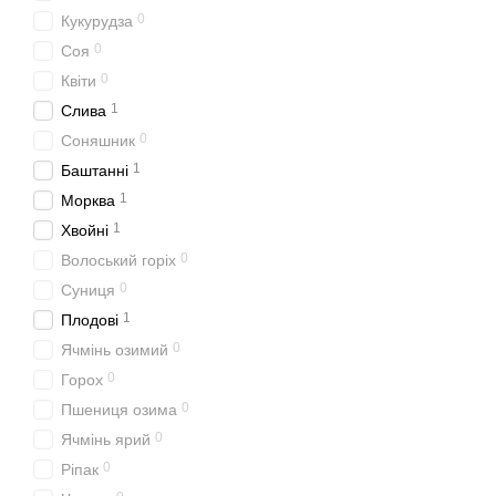
0
Кукурудза
0
Соя
0
Квіти
1
Слива
0
Соняшник
1
Баштанні
1
Морква
1
Хвойні
0
Волоський горіх
0
Суниця
1
Плодові
0
Ячмінь озимий
0
Горох
0
Пшениця озима
0
Ячмінь ярий
0
Ріпак