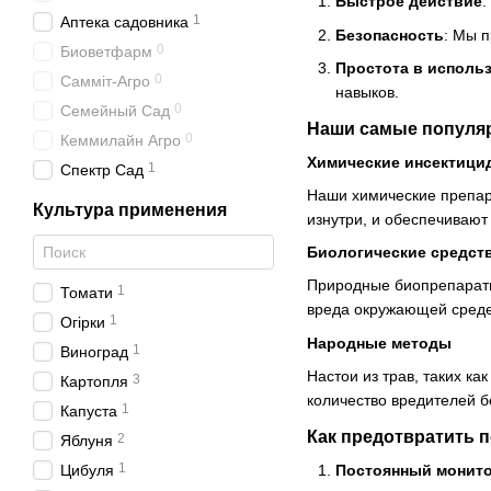
Быстрое действие
:
1
Аптека садовника
Безопасность
: Мы 
0
Биоветфарм
Простота в исполь
0
Самміт-Агро
навыков.
0
Семейный Сад
Наши самые популяр
0
Кеммилайн Агро
Химические инсектици
1
Спектр Сад
Наши химические препар
Культура применения
изнутри, и обеспечивают
Биологические средст
Природные биопрепараты
1
Томати
вреда окружающей среде
1
Огірки
Народные методы
1
Виноград
Настои из трав, таких к
3
Картопля
количество вредителей б
1
Капуста
Как предотвратить 
2
Яблуня
1
Постоянный монит
Цибуля