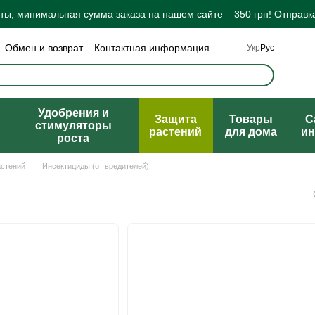
ы, минимальная сумма заказа на нашем сайте – 350 грн! Отправка
Обмен и возврат
Контактная информация
Укр
Рус
а конфиденциальности
Отзывы о магазине
ты
Удобрения и
Защита
Товары
C
стимуляторы
растений
для дома
ин
роста
астений
Инсектициды (от вредителей)