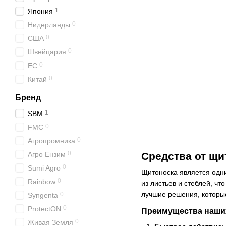
1
Япония
0
Нидерланды
0
США
0
Швейцария
0
ЕС
0
Китай
Бренд
1
SBM
0
FMC
0
Агропромника
0
Агро Ензим
Средства от щи
0
Sumi Agro
Щитоноска является одн
0
Rainbow
из листьев и стеблей, чт
лучшие решения, которы
0
Syngenta
0
ProtectON
Преимущества наших
0
Живая Земля