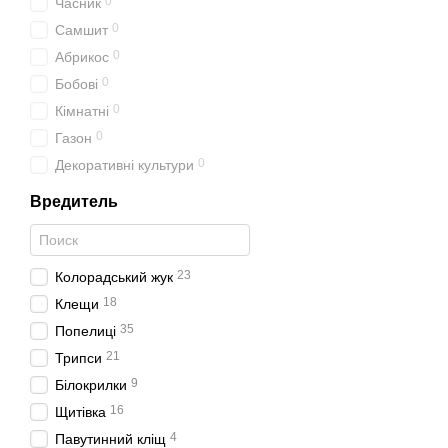
0
Часник
0
Самшит
0
Абрикос
0
Бобові
0
Кімнатні
0
Газон
0
Декоративні культури
Вредитель
23
Колорадський жук
18
Клещи
35
Попелиці
21
Трипси
9
Білокрилки
16
Щитівка
4
Павутинний кліщ