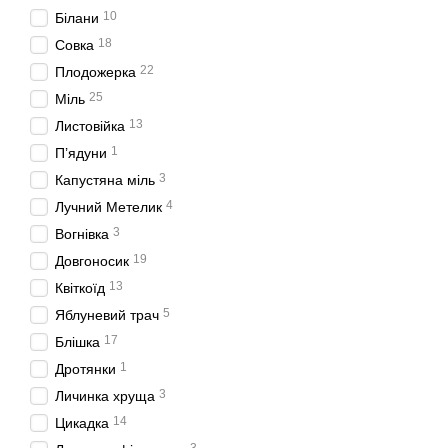
10
Білани
18
Совка
22
Плодожерка
25
Міль
13
Листовійка
1
П’ядуни
3
Капустяна міль
4
Лучний Метелик
3
Вогнівка
19
Довгоносик
13
Квіткоїд
5
Яблуневий трач
17
Блішка
1
Дротянки
3
Личинка хруща
14
Цикадка