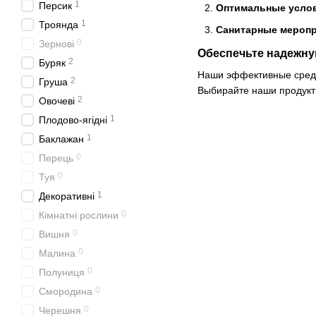
1
Персик
Оптимальные услов
1
Троянда
Санитарные мероп
0
Зернові
Обеспечьте надежну
2
Буряк
Наши эффективные средст
2
Груша
Выбирайте наши продукт
2
Овочеві
1
Плодово-ягідні
1
Баклажан
0
Перець
0
Туя
1
Декоративні
0
Кімнатні рослини
0
Вишня
0
Малина
0
Полуниця
0
Смородина
0
Черешня