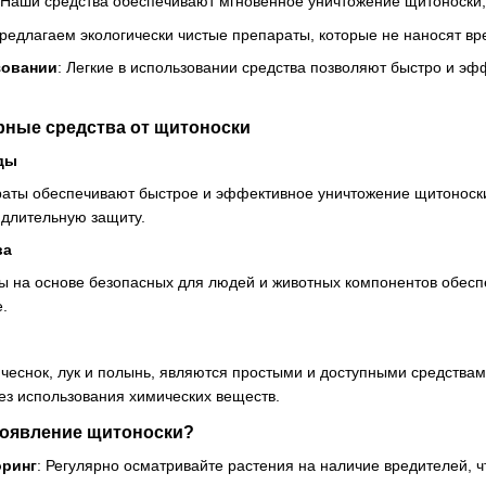
 Наши средства обеспечивают мгновенное уничтожение щитоноски
предлагаем экологически чистые препараты, которые не наносят в
зовании
: Легкие в использовании средства позволяют быстро и э
ные средства от щитоноски
ды
аты обеспечивают быстрое и эффективное уничтожение щитоноски.
 длительную защиту.
ва
 на основе безопасных для людей и животных компонентов обесп
.
ак чеснок, лук и полынь, являются простыми и доступными средств
ез использования химических веществ.
появление щитоноски?
оринг
: Регулярно осматривайте растения на наличие вредителей, 