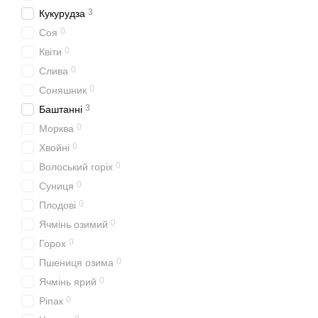
3
Кукурудза
0
Соя
0
Квіти
0
Слива
0
Соняшник
3
Баштанні
0
Морква
0
Хвойні
0
Волоський горіх
0
Суниця
0
Плодові
0
Ячмінь озимий
0
Горох
0
Пшениця озима
0
Ячмінь ярий
0
Ріпак