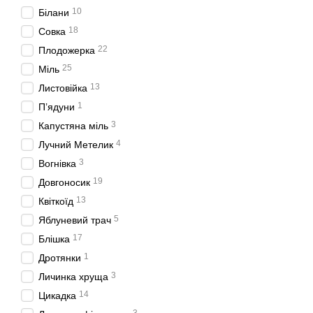
10
Білани
18
Совка
22
Плодожерка
25
Міль
13
Листовійка
1
П’ядуни
3
Капустяна міль
4
Лучний Метелик
3
Вогнівка
19
Довгоносик
13
Квіткоїд
5
Яблуневий трач
17
Блішка
1
Дротянки
3
Личинка хруща
14
Цикадка