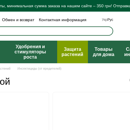
ы, минимальная сумма заказа на нашем сайте – 350 грн! Отправка
Обмен и возврат
Контактная информация
Укр
Рус
а конфиденциальности
Отзывы о магазине
ты
Удобрения и
Защита
Товары
C
стимуляторы
растений
для дома
ин
роста
астений
Инсектициды (от вредителей)
ной