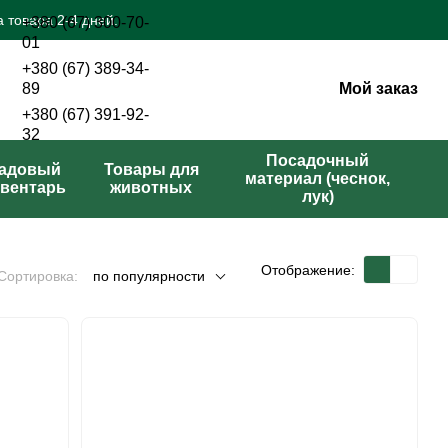
 товара 2-4 дней.
+380 (67) 300-70-
01
+380 (67) 389-34-
Мой заказ
89
+380 (67) 391-92-
32
Перезвонить вам?
Посадочный
адовый
Товары для
материал (чеснок,
вентарь
животных
лук)
Отображение:
Сортировка:
по популярности