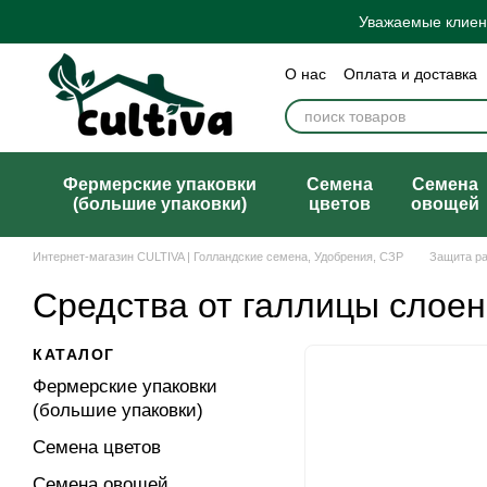
Перейти к основному контенту
Уважаемые клиент
О нас
Оплата и доставка
Бренды
Блог
Политик
Договор публичной офер
Фермерские упаковки
Семена
Семена
(большие упаковки)
цветов
овощей
Интернет-магазин CULTIVA | Голландские семена, Удобрения, СЗР
Защита р
Средства от галлицы слое
КАТАЛОГ
Фермерские упаковки
(большие упаковки)
Семена цветов
Семена овощей