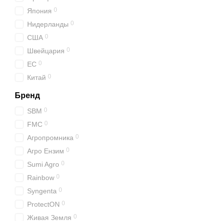
0
Япония
0
Нидерланды
0
США
0
Швейцария
0
ЕС
0
Китай
Бренд
0
SBM
0
FMC
0
Агропромника
0
Агро Ензим
0
Sumi Agro
0
Rainbow
0
Syngenta
0
ProtectON
0
Живая Земля