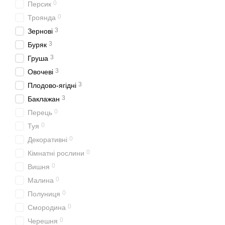
0
Персик
0
Троянда
3
Зернові
3
Буряк
3
Груша
3
Овочеві
3
Плодово-ягідні
3
Баклажан
0
Перець
0
Туя
0
Декоративні
0
Кімнатні рослини
0
Вишня
0
Малина
0
Полуниця
0
Смородина
0
Черешня