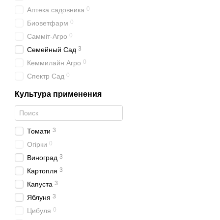
0
Аптека садовника
0
Биоветфарм
0
Самміт-Агро
3
Семейный Сад
0
Кеммилайн Агро
0
Спектр Сад
Культура применения
3
Томати
0
Огірки
3
Виноград
3
Картопля
3
Капуста
3
Яблуня
0
Цибуля