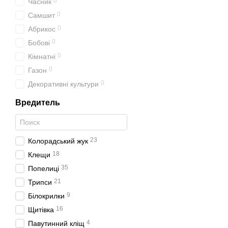
0
Часник
0
Самшит
0
Абрикос
0
Бобові
0
Кімнатні
0
Газон
0
Декоративні культури
Вредитель
23
Колорадський жук
18
Клещи
35
Попелиці
21
Трипси
9
Білокрилки
16
Щитівка
4
Павутинний кліщ