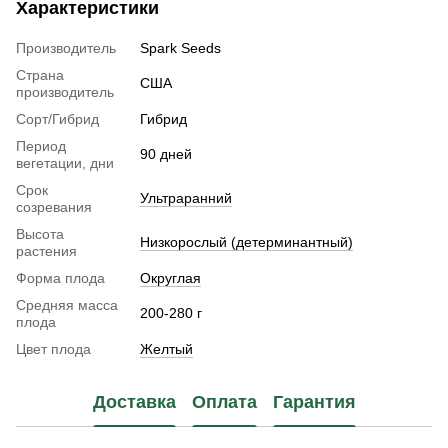
Характеристики
Производитель
Spark Seeds
Страна
США
производитель
Сорт/Гибрид
Гибрид
Период
90 дней
вегетации, дни
Срок
Ультраранний
созревания
Высота
Низкорослый (детерминантный)
растения
Форма плода
Округлая
Средняя масса
200-280 г
плода
Цвет плода
Желтый
Доставка
Оплата
Гарантия