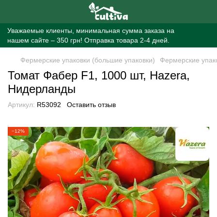
Уважаемые клиенты, минимальная сумма заказа на
нашем сайте – 350 грн! Отправка товара 2-4 дней.
Фермерские упаковки (большие упаковки)
Фермерские упако
Томат Фабер F1, 1000 шт, Hazera,
Нидерланды
Артикул:
R53092
Оставить отзыв
−12%