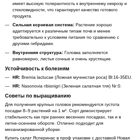
имеет высокую толерантность к внутреннему некрозу и
стекловидности, что гарантирует качество готового
продукта.
Сильная корневая система:
Растение хорошо
адаптируется к различным типам почв и менее
требовательно к условиям питания по сравнению с
другими гибридами.
Внутренняя структура:
Головка заполняется
равномерно, листья сочные и очень хрустящие.
Устойчивость к болезням
HR:
Bremia lactucae (Ложная мучнистая роса) Bl:16-35EU.
HR:
Nasonovia ribisnigri (Зеленая салатная тля) Nr:0.
Советы по выращиванию
Для получения крупных головок рекомендуется густота
посадки 8–9 растений на 1 м². Сорт демонстрирует
стабильность как при ранних весенних посадках, так и в
летне-осеннем обороте. Отлично подходит для
механизированной уборки.
Купить салат Ясперинас в проф упаковке с доставкой Новая