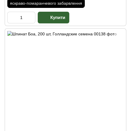
яскраво-помаранчевого забарвлення