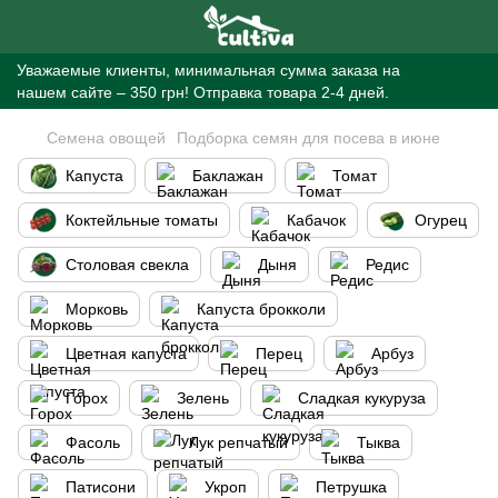
Уважаемые клиенты, минимальная сумма заказа на
нашем сайте – 350 грн! Отправка товара 2-4 дней.
Семена овощей
Подборка семян для посева в июне
Капуста
Баклажан
Томат
Коктейльные томаты
Кабачок
Огурец
Столовая свекла
Дыня
Редис
Морковь
Капуста брокколи
Цветная капуста
Перец
Арбуз
Горох
Зелень
Сладкая кукуруза
Фасоль
Лук репчатый
Тыква
Патисони
Укроп
Петрушка