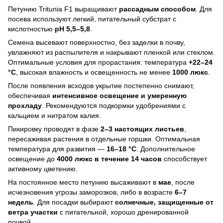
Петунию Tritunia F1 выращивают
рассадным способом
. Для
посева используют легкий, питательный субстрат с
кислотностью
pH 5,5–5,8
.
Семена высевают поверхностно, без заделки в почву,
увлажняют из распылителя и накрывают пленкой или стеклом.
Оптимальные условия для прорастания: температура
+22–24
°C
, высокая влажность и освещенность не менее
1000 люкс
.
После появления всходов укрытие постепенно снимают,
обеспечивая
интенсивное освещение и умеренную
прохладу
. Рекомендуются подкормки удобрениями с
кальцием и нитратом калия.
Пикировку проводят в фазе
2–3 настоящих листьев
,
пересаживая растения в отдельные горшки. Оптимальная
температура для развития —
16–18 °C
. Дополнительное
освещение до
4000 люкс в течение 14 часов
способствует
активному цветению.
На постоянное место петунию высаживают в
мае
, после
исчезновения угрозы заморозков, либо в возрасте
6–7
недель
. Для посадки выбирают
солнечные, защищенные от
ветра участки
с питательной, хорошо дренированной
почвой.