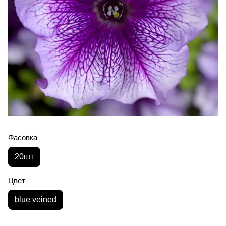
Фасовка
20шт
Цвет
blue veined