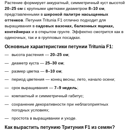
Растение формирует аккуратный, симметричный куст высотой
20–25 см
с крупными цветками диаметром
8–10 см
,
представленными в
широкой палитре насыщенных
оттенков
. Петуния Tritunia F1 отлично подходит для
выращивания в
садовых вазонах, балконных ящиках,
контейнерах
и в открытом грунте. Эффектно смотрится как в
одиночных, так и в групповых посадках.
Основные характеристики петунии Tritunia F1:
высота растения —
20–25 см
;
диаметр куста —
25–30 см
;
размер цветка —
8–10 см
;
период цветения — конец весны, лето, начало осени;
срок выращивания —
7–9 недель
;
компактный и симметричный габитус;
сохранение декоративности при неблагоприятных
погодных условиях;
простота в выращивании и уходе.
Как вырастить петунию Тритуния F1 из семян?