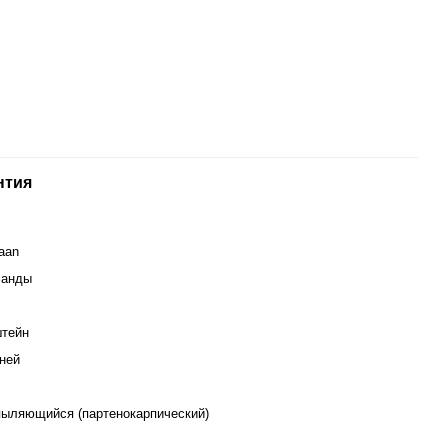
нтия
aan
ланды
тейн
дней
ыляющийся (партенокарпический)