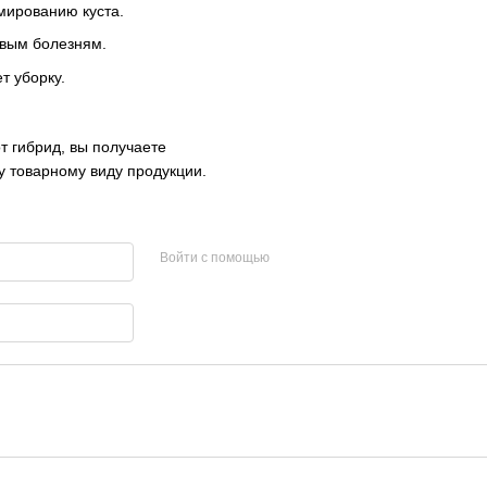
мированию куста.
овым болезням.
т уборку.
т гибрид, вы получаете
 товарному виду продукции.
Войти с помощью