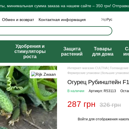
ы, минимальная сумма заказа на нашем сайте – 350 грн! Отправка
Обмен и возврат
Контактная информация
Укр
Рус
а конфиденциальности
Отзывы о магазине
ты
Удобрения и
Защита
Товары
C
стимуляторы
растений
для дома
ин
роста
Интернет-магазин CULTIVA | Голландские
Фермерские упаковки (большие упаковки)
Огурец Рубинштейн F1,
В наличии
Артикул: R53113
Оста
287 грн
326 грн
Войти
для отображения накопи
%