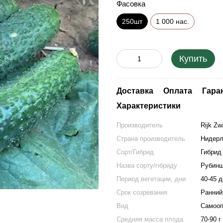
Фасовка
250шт
1 000 нас.
Купить
Доставка
Оплата
Гара
Характеристики
Производитель
Rijk Zw
Страна производитель
Нидер
Сорт/Гибрид
Гибрид
Назва сорту/гібриду
Рубинш
Период вегетации, дни
40-45 
Срок созревания
Ранний
Вид
Самооп
Средняя масса плода
70-90 г