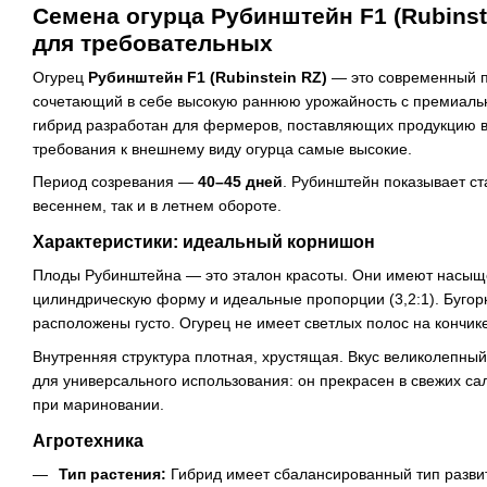
Семена огурца Рубинштейн F1 (Rubinst
для требовательных
Огурец
Рубинштейн F1 (Rubinstein RZ)
— это современный п
сочетающий в себе высокую раннюю урожайность с премиальн
гибрид разработан для фермеров, поставляющих продукцию в 
требования к внешнему виду огурца самые высокие.
Период созревания —
40–45 дней
. Рубинштейн показывает ст
весеннем, так и в летнем обороте.
Характеристики: идеальный корнишон
Плоды Рубинштейна — это эталон красоты. Они имеют насыщ
цилиндрическую форму и идеальные пропорции (3,2:1). Бугор
расположены густо. Огурец не имеет светлых полос на кончике
Внутренняя структура плотная, хрустящая. Вкус великолепны
для универсального использования: он прекрасен в свежих сал
при мариновании.
Агротехника
Тип растения:
Гибрид имеет сбалансированный тип развит