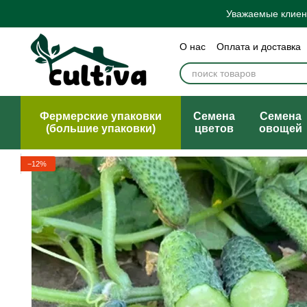
Перейти к основному контенту
Уважаемые клиент
О нас
Оплата и доставка
Бренды
Блог
Политик
Договор публичной офер
Фермерские упаковки
Семена
Семена
(большие упаковки)
цветов
овощей
−12%