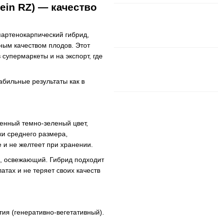
ein RZ) — качество
артенокарпический гибрид,
ым качеством плодов. Этот
супермаркеты и на экспорт, где
абильные результаты как в
енный темно-зеленый цвет,
ки среднего размера,
 и не желтеет при хранении.
й, освежающий. Гибрид подходит
атах и не теряет своих качеств
ия (генеративно-вегетативный).