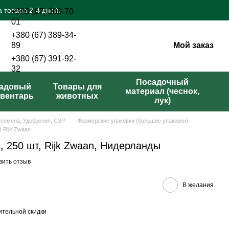
 товара 2-4 дней.
+380 (67) 300-70-
01
+380 (67) 389-34-
Мой заказ
89
+380 (67) 391-92-
32
Перезвонить вам?
Посадочный
адовый
Товары для
материал (чеснок,
вентарь
животных
лук)
 семена, Удобрения, СЗР
Фермерские упаковки (большие упаковки)
 Rijk Zwaan
 250 шт, Rijk Zwaan, Нидерланды
вить отзыв
В желания
тельной скидки