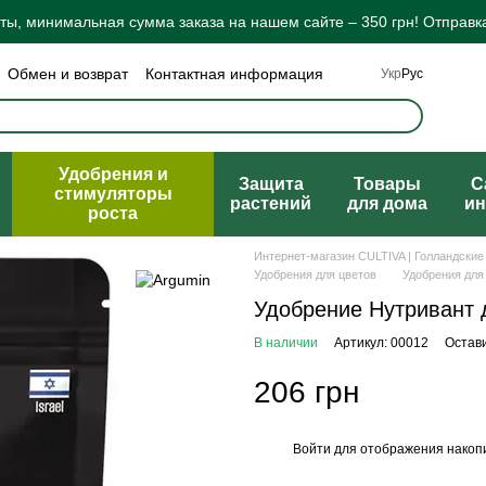
ы, минимальная сумма заказа на нашем сайте – 350 грн! Отправка
Обмен и возврат
Контактная информация
Укр
Рус
а конфиденциальности
Отзывы о магазине
ты
Удобрения и
Защита
Товары
C
стимуляторы
растений
для дома
ин
роста
Интернет-магазин CULTIVA | Голландские
Удобрения для цветов
Удобрения для
Удобрение Нутривант д
В наличии
Артикул: 00012
Остав
206 грн
Войти
для отображения накопи
%