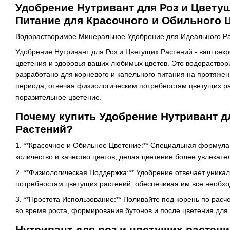
Удобрение Нутривант для Роз и Цветущ
Питание для Красочного и Обильного 
Водорастворимое Минеральное Удобрение для Идеального Ра
Удобрение Нутривант для Роз и Цветущих Растений - ваш секр
цветения и здоровья ваших любимых цветов. Это водораство
разработано для корневого и капельного питания на протяжен
периода, отвечая физиологическим потребностям цветущих р
поразительное цветение.
Почему купить Удобрение Нутривант д
Растений?
1. **Красочное и Обильное Цветение:** Специальная формул
количество и качество цветов, делая цветение более увлекат
2. **Физиологическая Поддержка:** Удобрение отвечает уник
потребностям цветущих растений, обеспечивая им все необхо
3. **Простота Использование:** Поливайте под корень по расче
во время роста, формирования бутонов и после цветения для 
Нутривант для роз и цветущих растени