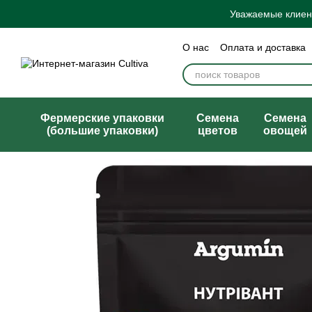
Перейти к основному контенту
Уважаемые клиент
О нас
Оплата и доставка
Бренды
Блог
Политик
Договор публичной офер
Фермерские упаковки
Семена
Семена
(большие упаковки)
цветов
овощей