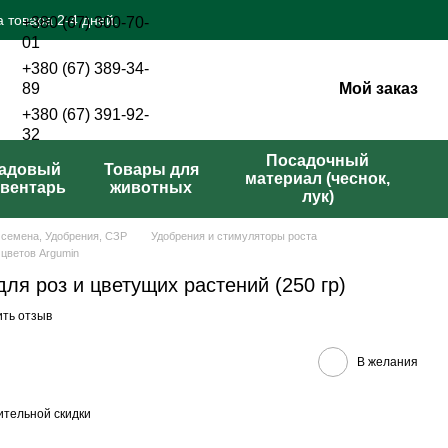
 товара 2-4 дней.
+380 (67) 300-70-
01
+380 (67) 389-34-
Мой заказ
89
+380 (67) 391-92-
32
Перезвонить вам?
Посадочный
адовый
Товары для
материал (чеснок,
вентарь
животных
лук)
 семена, Удобрения, СЗР
Удобрения и стимуляторы роста
 цветов Argumin
ля роз и цветущих растений (250 гр)
ить отзыв
В желания
тельной скидки