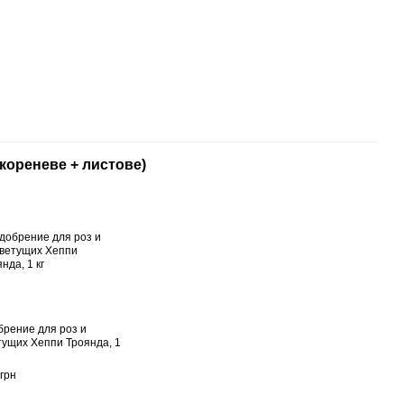
кореневе + листове)
брение для роз и
тущих Хеппи Троянда, 1
грн