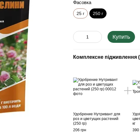
Фасовка
25 г
250 г
Купить
Комплексне підживлення (
Удобрение Нутривант для
Удо
роз и цветущих растений
цве
(250 гр)
кг
206 грн
390 