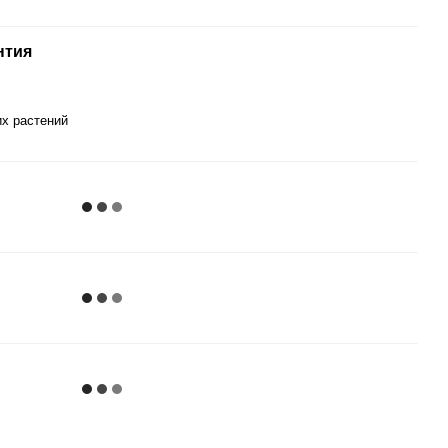
нтия
их растений