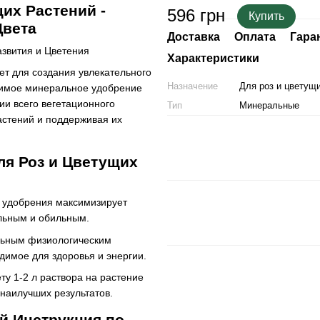
их Растений -
596 грн
Купить
Цвета
Доставка
Оплата
Гара
звития и Цветения
Характеристики
ет для создания увлекательного
Назначение
Для роз и цветущ
римое минеральное удобрение
ии всего вегетационного
Тип
Минеральные
астений и поддерживая их
ля Роз и Цветущих
а удобрения максимизирует
ельным и обильным.
альным физиологическим
димое для здоровья и энергии.
ту 1-2 л раствора на растение
наилучших результатов.
й Инструкция по