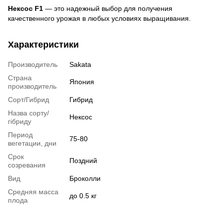
Нексос F1
— это надежный выбор для получения
качественного урожая в любых условиях выращивания.
Характеристики
Производитель
Sakata
Страна
Япония
производитель
Сорт/Гибрид
Гибрид
Назва сорту/
Нексос
гібриду
Период
75-80
вегетации, дни
Срок
Поздний
созревания
Вид
Броколли
Средняя масса
до 0.5 кг
плода