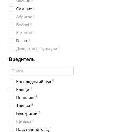
0
Часник
1
Самшит
0
Абрикос
0
Бобові
0
Кімнатні
1
Газон
0
Декоративні культури
Вредитель
5
Колорадський жук
2
Клещи
6
Попелиці
4
Трипси
3
Білокрилки
0
Щитівка
1
Павутинний кліщ