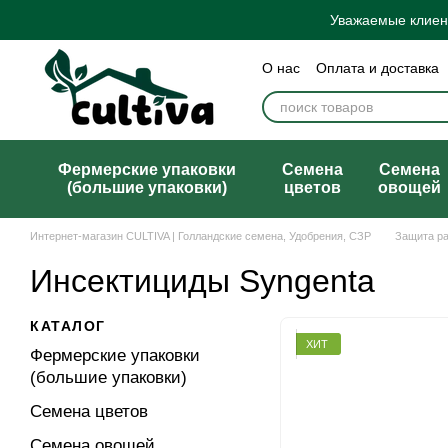
Перейти к основному контенту
Уважаемые клиент
О нас
Оплата и доставка
Бренды
Блог
Политик
Договор публичной офер
Фермерские упаковки
Семена
Семена
(большие упаковки)
цветов
овощей
Интернет-магазин CULTIVA | Голландские семена, Удобрения, СЗР
Защита р
Инсектициды Syngenta
КАТАЛОГ
ХИТ
Фермерские упаковки
(большие упаковки)
Семена цветов
Семена овощей