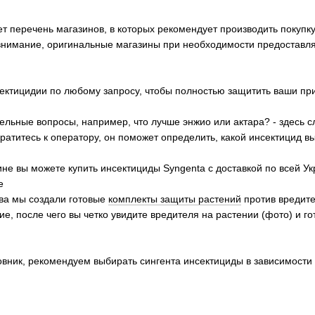
 перечень магазинов, в которых рекомендует производить покупку 
нимание, оригинальные магазины при необходимости предоставл
ектицидии по любому запросу, чтобы полностью защитить ваши при
тельные вопросы, например, что лучше энжио или актара? - здесь с
ратитесь к оператору, он поможет определить, какой инсектицид в
не вы можете купить инсектициды Syngenta с доставкой по всей У
е
тва мы создали готовые
комплекты защиты растений
против вредите
е, после чего вы четко увидите вредителя на растении (фото) и 
вник, рекомендуем выбирать сингента инсектициды в зависимости 