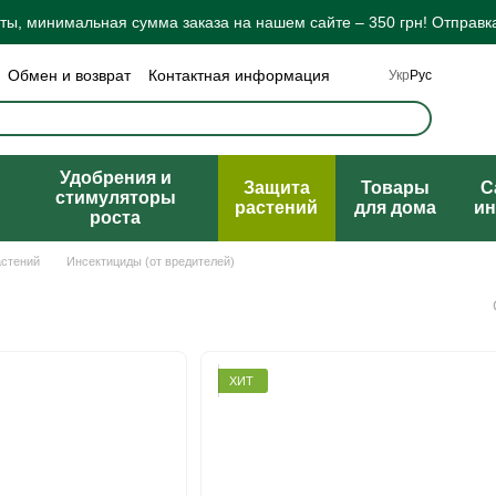
ы, минимальная сумма заказа на нашем сайте – 350 грн! Отправка
Обмен и возврат
Контактная информация
Укр
Рус
а конфиденциальности
Отзывы о магазине
ты
Удобрения и
Защита
Товары
C
стимуляторы
растений
для дома
ин
роста
астений
Инсектициды (от вредителей)
ХИТ