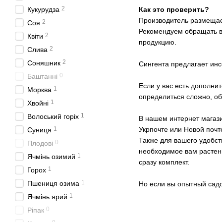
2
Кукурудза
Как это проверить?
Производитель размещает
2
Соя
Рекомендуем обращать в
2
Квіти
продукцию.
2
Слива
2
Соняшник
Сингента предлагает инс
0
Баштанні
Если у вас есть дополни
1
Морква
определиться сложно, об
1
Хвойні
1
Волоський горіх
В нашем интернет магази
1
Укрпочте или Новой почт
Суниця
Также для вашего удобс
0
Плодові
необходимое вам растени
1
Ячмінь озимий
сразу комплект.
1
Горох
1
Пшениця озима
Но если вы опытный садо
1
Ячмінь ярий
0
Ріпак