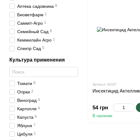
8
Аптека садовника
1
Биоветфарм
1
Самміт-Агро
8
Семейный Сад
1
Кеммилайн Агро
5
Спектр Сад
Культура применения
8
Томати
Артикул: 00337
Инсектицид Актеллик
2
Огірки
4
Виноград
54 грн
4
Картопля
В наличии
6
Капуста
7
Яблуня
1
Цибуля