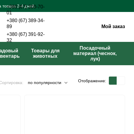
 товара 2-4 дней.
+380 (67) 300-70-
01
+380 (67) 389-34-
Мой заказ
89
+380 (67) 391-92-
32
Перезвонить вам?
Посадочный
адовый
Товары для
материал (чеснок,
вентарь
животных
лук)
Отображение:
Сортировка:
по популярности