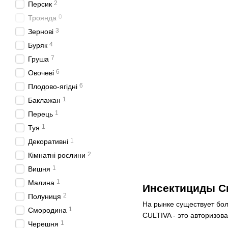
2
Персик
0
Троянда
3
Зернові
4
Буряк
7
Груша
6
Овочеві
6
Плодово-ягідні
1
Баклажан
1
Перець
1
Туя
1
Декоративні
2
Кімнатні рослини
1
Вишня
1
Малина
Инсектициды Си
2
Полуниця
На рынке существует бол
1
Смородина
CULTIVA - это авторизов
1
Черешня