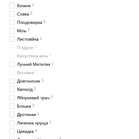
3
Білани
5
Совка
5
Плодожерка
5
Міль
1
Листовійка
0
П’ядуни
0
Капустяна міль
2
Лучний Метелик
0
Вогнівка
3
Довгоносик
2
Квіткоїд
2
Яблуневий трач
3
Блішка
1
Дротянки
1
Личинка хруща
4
Цикадка