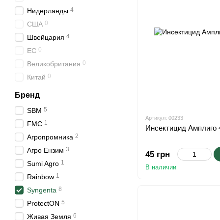
4
Нидерланды
0
США
4
Швейцария
0
ЕС
0
Великобритания
0
Китай
Бренд
5
SBM
Артикул: 00233
1
FMC
Инсектицид Амплиго 
2
Агропромника
3
Агро Ензим
45 грн
1
Sumi Agro
В наличии
1
Rainbow
8
Syngenta
5
ProtectON
6
Живая Земля