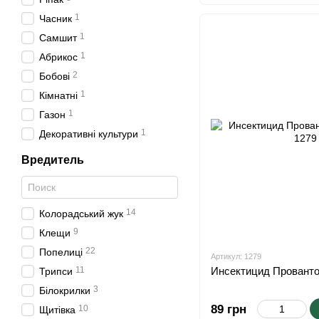
1
Часник
1
Самшит
1
Абрикос
2
Бобові
1
Кімнатні
1
Газон
1
Декоративні культури
Вредитель
14
Колорадський жук
9
Клещи
22
Попелиці
Артикул: 1279
11
Инсектицид Прованто
Трипси
3
Білокрилки
89 грн
10
Щитівка