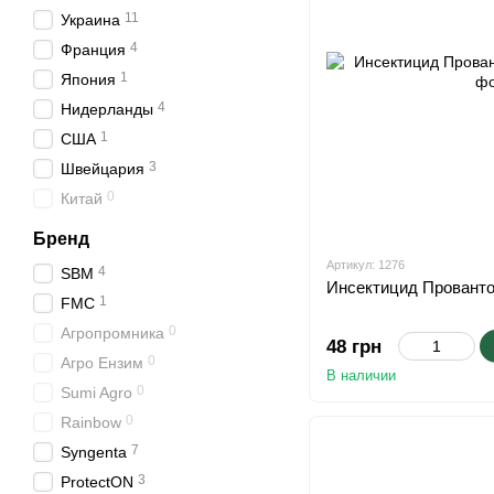
11
Украина
4
Франция
1
Япония
4
Нидерланды
1
США
3
Швейцария
0
Китай
Бренд
Артикул: 1276
4
SBM
Инсектицид Прованто
1
FMC
0
Агропромника
48 грн
0
Агро Ензим
В наличии
0
Sumi Agro
0
Rainbow
7
Syngenta
3
ProtectON