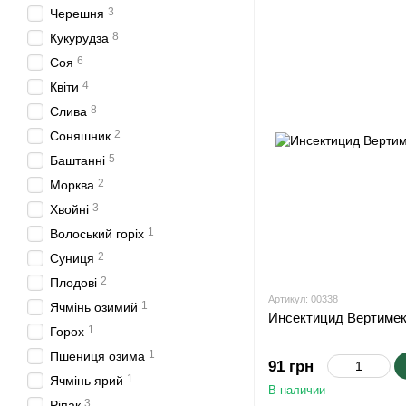
3
Черешня
8
Кукурудза
6
Соя
4
Квіти
8
Слива
2
Соняшник
5
Баштанні
2
Морква
3
Хвойні
1
Волоський горіх
2
Суниця
2
Плодові
Артикул: 00338
1
Ячмінь озимий
Инсектицид Вертимек
1
Горох
1
Пшениця озима
91 грн
1
Ячмінь ярий
В наличии
3
Ріпак