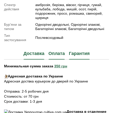
Спектр
амброзія, берізка, вівсюг, гірчиця, гумай,
действия
кульбаба, лобода, мишій, осот, пирій,
подорожник, просо, ромашка, свинорий,
щириця
Бур'яни за
Однорічні дводольні, Однорічні злакові,
типом
Багаторічні злакові, Багаторічні дводольні
Тип
Послевсходовый
застосування
Доставка
Оплата
Гарантия
Минимальная сумма заказа
350 грн
Адресная доставка по Украине
Адресная доствка курьером до дверей по Украине
Отправка: 2-5 робочих дня
Стоимость: от 70 грн
Срок доставки: 1-3 дня
Доставка в отделение