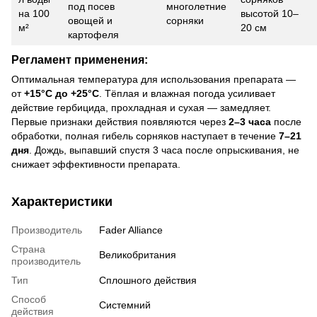
под посев
многолетние
на 100
высотой 10–
овощей и
сорняки
м²
20 см
картофеля
Регламент применения:
Оптимальная температура для использования препарата —
от
+15°C до +25°C
. Тёплая и влажная погода усиливает
действие гербицида, прохладная и сухая — замедляет.
Первые признаки действия появляются через
2–3 часа
после
обработки, полная гибель сорняков наступает в течение
7–21
дня
. Дождь, выпавший спустя 3 часа после опрыскивания, не
снижает эффективности препарата.
Характеристики
Производитель
Fader Alliance
Страна
Великобритания
производитель
Тип
Сплошного действия
Способ
Системний
действия