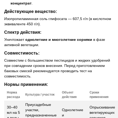
концентрат
.
Действующее вещество:
Изопропиламинная соль глифосата — 607,5 г/л (в кислотном
эквиваленте 450 г/л).
Спектр действия:
Уничтожает
однолетние и многолетние сорняки
в фазе
активной вегетации.
Совместимость:
Совместим с большинством пестицидов и жидких удобрений
при совпадении сроков внесения. Перед приготовлением
баковых смесей рекомендуется проводить тест на
совместимость.
Нормы применения:
Норма
Объект
Сроки
Культура / участок
расхода
действия
применения
Приусадебные
30–40
Опрыскивание
участки,
Однолетние
мл на 5
вегетирующих
предназначенные
и
л воды
сорняков