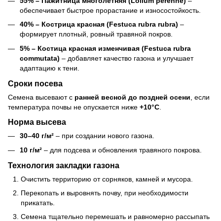
55% – Пажитница многолетняя (Lolium perenne)
–
обеспечивает быстрое прорастание и износостойкость.
40% – Кострица красная (Festuca rubra rubra)
–
формирует плотный, ровный травяной покров.
5% – Костица красная изменчивая (Festuca rubra
commutata)
– добавляет качество газона и улучшает
адаптацию к тени.
Сроки посева
Семена высевают с
ранней весной до поздней осени
, если
температура почвы не опускается ниже
+10°C
.
Норма высева
30–40 г/м²
– при создании нового газона.
10 г/м²
– для подсева и обновления травяного покрова.
Технология закладки газона
Очистить территорию от сорняков, камней и мусора.
Перекопать и выровнять почву, при необходимости
прикатать.
Семена тщательно перемешать и равномерно рассыпать