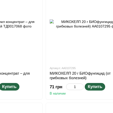
Артикул: АА0107295
онцентрат – для
МИКОХЕЛП 20 г БИОфунгицид (от
грибковых болезней)
Купить
Купить
71 грн
В наличии