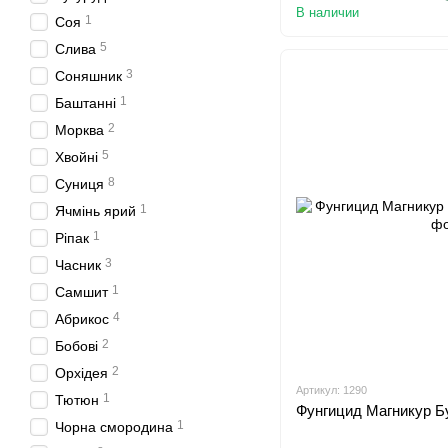
В наличии
1
Соя
5
Слива
3
Соняшник
1
Баштанні
2
Морква
5
Хвойні
8
Суниця
1
Ячмінь ярий
1
Ріпак
3
Часник
1
Самшит
4
Абрикос
2
Бобові
2
Орхідея
Артикул: 1290
1
Тютюн
Фунгицид Магникур Бу
1
Чорна смородина