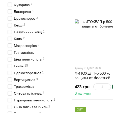
7
Фузариоз
5
Бактериоз
3
Церкоспороз
2
Кліщі
1
Павутинний кліщ
2
Кила
2
Макроспоріоз
1
Плямистість
2
Біла плямистість
15
Гниль
Артикул: ТД0017068
1
Церкоспорельоз
ФИТОХЕЛП-р 500 мл к
защиты от болезней
3
Вертицильоз
1
Трахеомікоз
423 грн
3
Снігова пліснява
В наличии
1
Пурпурова плямистість
2
Сиза пліснява гниль
ХИТ