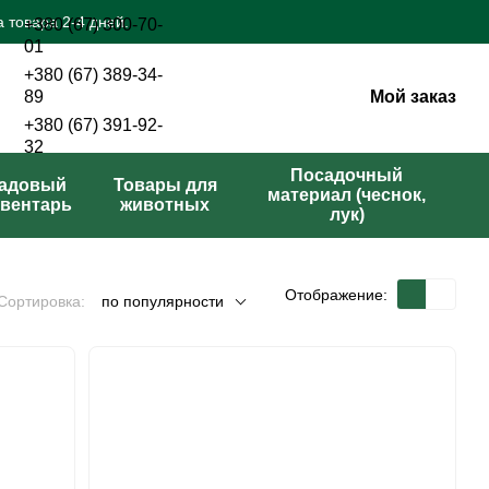
 товара 2-4 дней.
+380 (67) 300-70-
01
+380 (67) 389-34-
Мой заказ
89
+380 (67) 391-92-
32
Перезвонить вам?
Посадочный
адовый
Товары для
материал (чеснок,
вентарь
животных
лук)
Отображение:
Сортировка:
по популярности