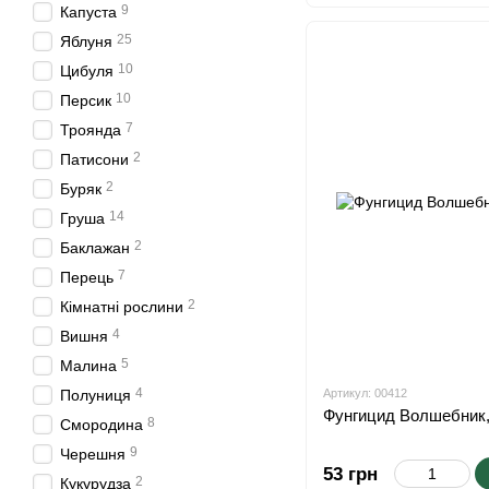
9
Капуста
25
Яблуня
10
Цибуля
10
Персик
7
Троянда
2
Патисони
2
Буряк
14
Груша
2
Баклажан
7
Перець
2
Кімнатні рослини
4
Вишня
5
Малина
4
Полуниця
Артикул: 00412
Фунгицид Волшебник, 
8
Смородина
9
Черешня
53 грн
2
Кукурудза