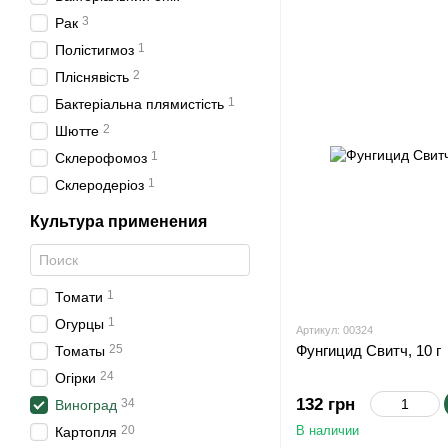
3
Рак
1
Полістигмоз
2
Пліснявість
1
Бактеріальна плямистість
2
Шютте
1
Склерофомоз
1
Склеродеріоз
Культура применения
1
Томати
1
Огурцы
Артикул: 00324
25
Фунгицид Свитч, 10 г
Томаты
24
Огірки
132 грн
34
Виноград
20
В наличии
Картопля