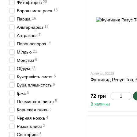
20
Фитофтороз
16
Борошниста роса
16
Парша
19
Альтернаріоз
7
Антракноз
15
Пероноспороз
21
Мілдью
9
Моніліоз
13
Оїдіум
Артикул: 00329
5
Кучерявість листя
Фунгицид Ревус Топ, 
6
Бура плямистість
5
Іржа
72 грн
5
Плямистість листя
В наличии
5
Корневая гниль
4
Чёрная ножка
2
Ризоктониоз
6
Септориоз