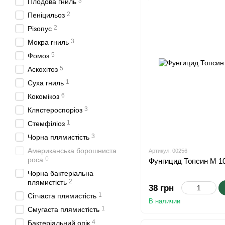
3
Плодова гниль
2
Пеніцильоз
2
Різопус
3
Мокра гниль
5
Фомоз
5
Аскохітоз
1
Суха гниль
6
Кокомікоз
3
Клястероспоріоз
1
Стемфіліоз
3
Чорна плямистість
Американська борошниста
Артикул: 00256
0
роса
Фунгицид Топсин М 10
Чорна бактеріальна
2
плямистість
38 грн
1
Сітчаста плямистість
В наличии
1
Смугаста плямистість
4
Бактеріальний опік