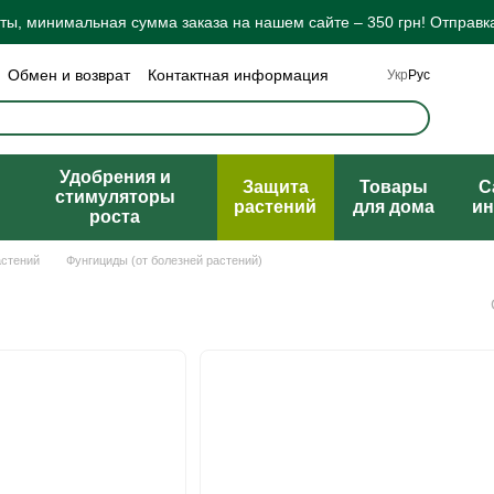
ы, минимальная сумма заказа на нашем сайте – 350 грн! Отправка
Обмен и возврат
Контактная информация
Укр
Рус
а конфиденциальности
Отзывы о магазине
ты
Удобрения и
Защита
Товары
C
стимуляторы
растений
для дома
ин
роста
астений
Фунгициды (от болезней растений)