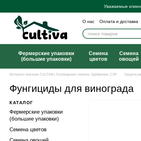
Перейти к основному контенту
Уважаемые клиент
О нас
Оплата и доставка
Бренды
Блог
Политик
Договор публичной офер
Фермерские упаковки
Семена
Семена
(большие упаковки)
цветов
овощей
Интернет-магазин CULTIVA | Голландские семена, Удобрения, СЗР
Защита р
Фунгициды для винограда
КАТАЛОГ
Фермерские упаковки
(большие упаковки)
Семена цветов
Семена овощей