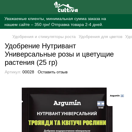
Уважаемые клиенты, минимальная сумма заказа на
нашем сайте – 350 грн! Отправка товара 2-4 дней.
Удобрения и стимуляторы роста
Удобрения для цветов
Удо
Удобрение Нутривант
Универсальные розы и цветущие
растения (25 гр)
Артикул:
00028
Оставить отзыв