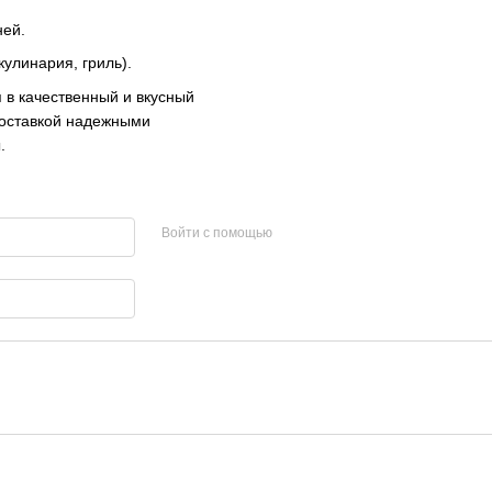
ней.
улинария, гриль).
 в качественный и вкусный
доставкой надежными
.
Войти с помощью