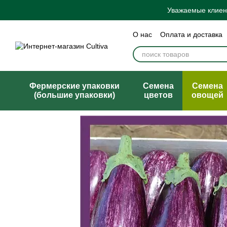
Перейти к основному контенту
Уважаемые клиент
О нас
Оплата и доставка
Бренды
Блог
Политик
Договор публичной офер
Фермерские упаковки
Семена
Семена
(большие упаковки)
цветов
овощей