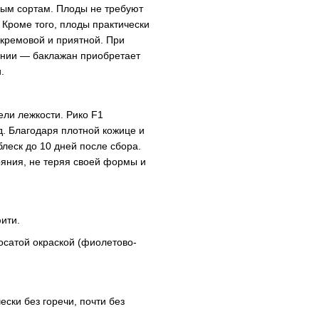
рым сортам. Плоды не требуют
 Кроме того, плоды практически
 кремовой и приятной. При
ении — баклажан приобретает
.
ли лежкости. Рико F1
. Благодаря плотной кожице и
блеск до 10 дней после сбора.
ояния, не теряя своей формы и
ити.
осатой окраской (фиолетово-
ски без горечи, почти без