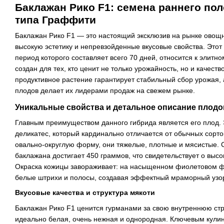
Баклажан Рико F1: семена раннего пол
типа Граффити
Баклажан Рико F1 — это настоящий эксклюзив на рынке овощн
высокую эстетику и непревзойденные вкусовые свойства. Этот
период которого составляет всего 70 дней, относится к элитн
создан для тех, кто ценит не только урожайность, но и качест
продуктивное растение гарантирует стабильный сбор урожая,
плодов делает их лидерами продаж на свежем рынке.
Уникальные свойства и детальное описание плодо
Главным преимуществом данного гибрида является его плод.
деликатес, который кардинально отличается от обычных сорт
овально-округлую форму, они тяжелые, плотные и мясистые. 
баклажана достигает 450 граммов, что свидетельствует о выс
Окраска кожицы завораживает: на насыщенном фиолетовом 
белые штрихи и полосы, создавая эффектный мраморный узо
Вкусовые качества и структура мякоти
Баклажан Рико F1 ценится гурманами за свою внутреннюю стру
идеально белая, очень нежная и однородная. Ключевым кул