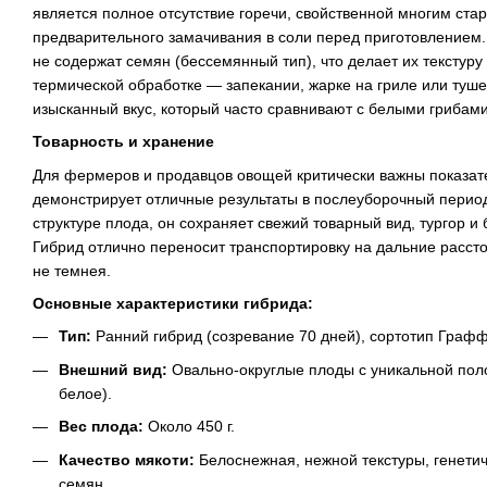
является полное отсутствие горечи, свойственной многим ста
предварительного замачивания в соли перед приготовлением.
не содержат семян (бессемянный тип), что делает их текстуру
термической обработке — запекании, жарке на гриле или туш
изысканный вкус, который часто сравнивают с белыми грибами
Товарность и хранение
Для фермеров и продавцов овощей критически важны показате
демонстрирует отличные результаты в послеуборочный период
структуре плода, он сохраняет свежий товарный вид, тургор и 
Гибрид отлично переносит транспортировку на дальние расст
не темнея.
Основные характеристики гибрида:
Тип:
Ранний гибрид (созревание 70 дней), сортотип Графф
Внешний вид:
Овально-округлые плоды с уникальной пол
белое).
Вес плода:
Около 450 г.
Качество мякоти:
Белоснежная, нежной текстуры, генетиче
семян.