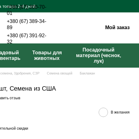
 товара 2-4 дней.
+380 (67) 300-70-
01
+380 (67) 389-34-
Мой заказ
89
+380 (67) 391-92-
32
Перезвонить вам?
Посадочный
адовый
Товары для
материал (чеснок,
вентарь
животных
лук)
 семена, Удобрения, СЗР
Семена овощей
Баклажан
 шт, Семена из США
авить отзыв
В желания
тельной скидки