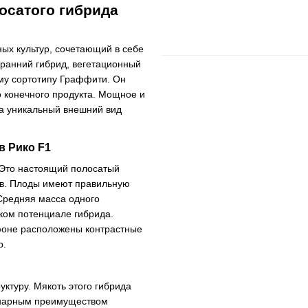
осатого гибрида
ых культур, сочетающий в себе
 ранний гибрид, вегетационный
ому сортотипу Граффити. Он
во конечного продукта. Мощное и
 а уникальный внешний вид
в Рико F1
 Это настоящий полосатый
ов. Плоды имеют правильную
Средняя масса одного
оком потенциале гибрида.
фоне расположены контрастные
р.
ктуру. Мякоть этого гибрида
инарным преимуществом