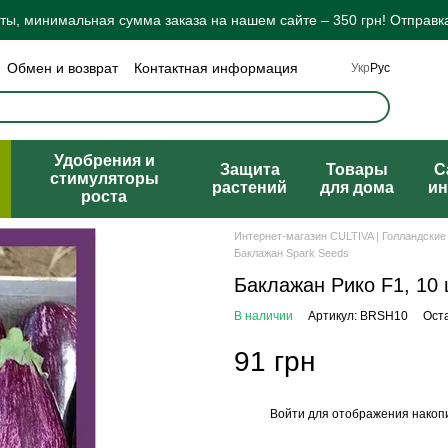
ы, минимальная сумма заказа на нашем сайте – 350 грн! Отправка
Обмен и возврат
Контактная информация
Укр
Рус
а конфиденциальности
Отзывы о магазине
ты
Удобрения и
Защита
Товары
C
стимуляторы
растений
для дома
ин
роста
Интернет-магазин CULTIVA | Голландские
Баклажан Spark Seeds
Баклажан Рико F1, 10
В наличии
Артикул: BRSH10
Ост
91 грн
Войти
для отображения накопи
%