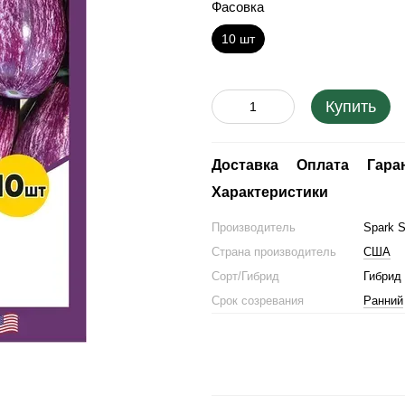
Фасовка
10 шт
Купить
Доставка
Оплата
Гара
Характеристики
Производитель
Spark 
Страна производитель
США
Сорт/Гибрид
Гибрид
Срок созревания
Ранний