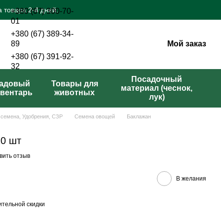
 товара 2-4 дней.
+380 (67) 300-70-
01
+380 (67) 389-34-
Мой заказ
89
+380 (67) 391-92-
32
Перезвонить вам?
Посадочный
адовый
Товары для
материал (чеснок,
вентарь
животных
лук)
 семена, Удобрения, СЗР
Семена овощей
Баклажан
10 шт
вить отзыв
В желания
тельной скидки