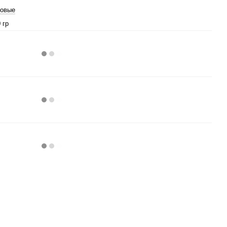
овые
 гр