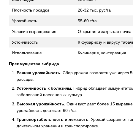
Плотность посадки
28-32 тыс. рус/га
Урожайность
55-60 т/га
Условия выращивания
Открытая и закрытая почва
Устойчивость
К фузариозу и вирусу таба
Использование
Кулинария, консервация
Преимущества гибрида
Ранняя урожайность.
Сбор урожая возможен уже через 5
рассады.
Устойчивость к болезням.
Гибрид обладает иммунитетом
заболеваний пасленовых культур.
Высокая урожайность.
Один куст дает более 15 выравне
урожайность достигает 60 т/га.
Транспортабельность и лежкость.
Урожай сохраняет то
длительном хранении и транспортировке.