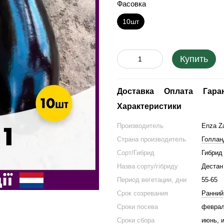
Фасовка
10шт
Купить
Доставка
Оплата
Гара
Характеристики
Производитель
Enza Z
Страна производитель
Голлан
Сорт/Гибрид
Гибрид
Назва сорту/гібриду
Дестан
Период вегетации, дни
55-65
Срок созревания
Ранний
Сроки посева
феврал
Сроки сбора
июнь, и