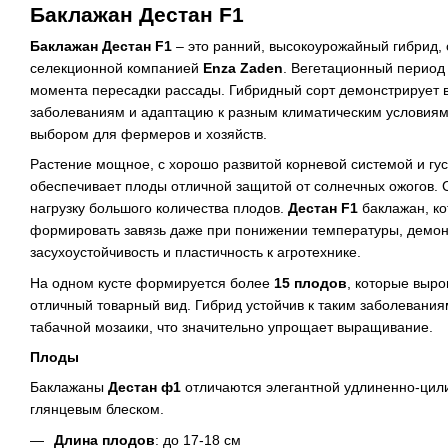
Баклажан Дестан F1
Баклажан Дестан F1
– это ранний, высокоурожайный гибрид,
селекционной компанией
Enza Zaden
. Вегетационный период
момента пересадки рассады. Гибридный сорт демонстрирует в
заболеваниям и адаптацию к разным климатическим условиям,
выбором для фермеров и хозяйств.
Растение мощное, с хорошо развитой корневой системой и гус
обеспечивает плоды отличной защитой от солнечных ожогов. 
нагрузку большого количества плодов.
Дестан F1
баклажан, к
формировать завязь даже при понижении температуры, демо
засухоустойчивость и пластичность к агротехнике.
На одном кусте формируется более
15 плодов
, которые выр
отличный товарный вид. Гибрид устойчив к таким заболевания
табачной мозаики, что значительно упрощает выращивание.
Плоды
Баклажаны
Дестан ф1
отличаются элегантной удлиненно-цил
глянцевым блеском.
Длина плодов
: до 17-18 см