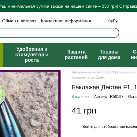
ы, минимальная сумма заказа на нашем сайте – 350 грн! Отправка
Обмен и возврат
Контактная информация
Укр
Рус
а конфиденциальности
Отзывы о магазине
ты
Удобрения и
Защита
Товары
C
стимуляторы
растений
для дома
ин
роста
Интернет-магазин CULTIVA | Голландские
Баклажан Enza Zaden
Баклажан Дестан F1, 
В наличии
Артикул: R50197
Оста
41 грн
Войти
для отображения накопи
%