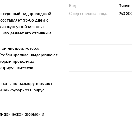
Вид
Фиолет
 созданный нидерландской
Средняя масса плода
250-300
 составляет
55-65 дней
с
ысокую устойчивость к
 что делает его отличным
той листвой, которая
Стебли крепкие, выдерживают
оторый продолжает
нстрируя высокую
овнены по размеру и имеют
м как фузариоз и вирус
индрической формой и