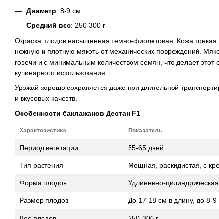
Диаметр
: 8-9 см
Средний вес
: 250-300 г
Окраска плодов насыщенная темно-фиолетовая. Кожа тонкая, 
нежную и плотную мякоть от механических повреждений. Мяко
горечи и с минимальным количеством семян, что делает этот
кулинарного использования.
Урожай хорошо сохраняется даже при длительной транспортир
и вкусовых качеств.
Особенности баклажанов Дестан F1
Характеристика
Показатель
Период вегетации
55-65 дней
Тип растения
Мощная, раскидистая, с кр
Форма плодов
Удлиненно-цилиндрическая
Размер плодов
До 17-18 см в длину, до 8-9
Вес плодов
250-300 г