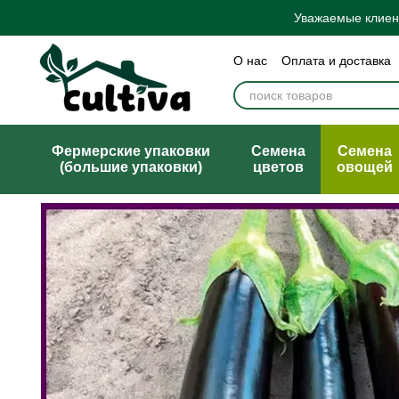
Перейти к основному контенту
Уважаемые клиент
О нас
Оплата и доставка
Бренды
Блог
Политик
Договор публичной офер
Фермерские упаковки
Семена
Семена
(большие упаковки)
цветов
овощей