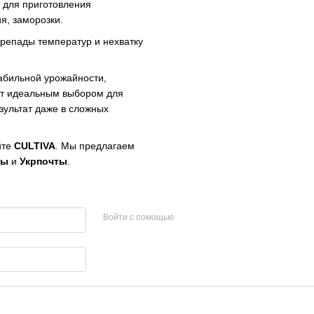
 для приготовления
я, заморозки.
репады температур и нехватку
абильной урожайности,
нет идеальным выбором для
зультат даже в сложных
йте
CULTIVA
. Мы предлагаем
ты
и
Укрпочты
.
Войти с помощью