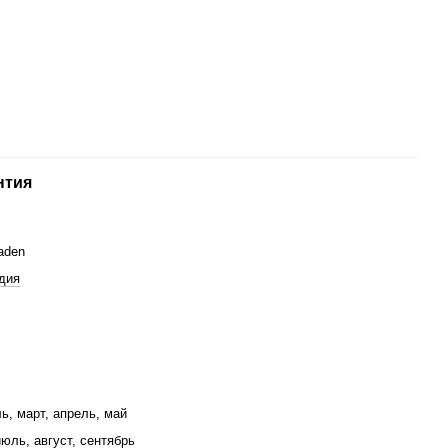
нтия
aden
дия
ь, март, апрель, май
юль, август, сентябрь