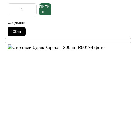
Купити
" >
Фасування
200шт