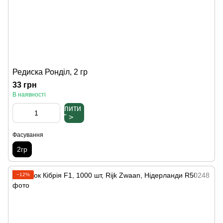
Редиска Ронділ, 2 гр
33 грн
В наявності
Купити
" >
Фасування
2гр
−12%