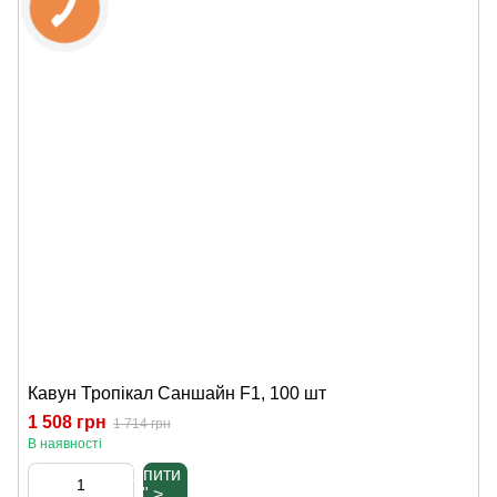
Кавун Тропікал Саншайн F1, 100 шт
1 508 грн
1 714 грн
В наявності
Купити
" >