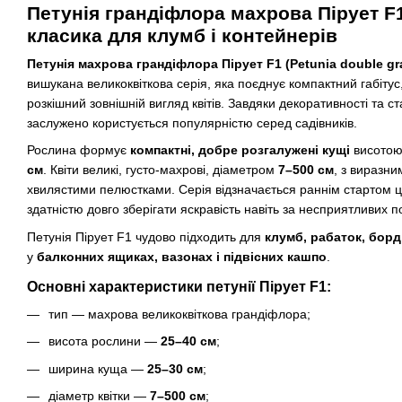
Петунія грандіфлора махрова Пірует F
класика для клумб і контейнерів
Петунія махрова грандіфлора Пірует F1 (Petunia double gran
вишукана великоквіткова серія, яка поєднує компактний габітус
розкішний зовнішній вигляд квітів. Завдяки декоративності та с
заслужено користується популярністю серед садівників.
Рослина формує
компактні, добре розгалужені кущі
висото
см
. Квіти великі, густо-махрові, діаметром
7–500 см
, з виразни
хвилястими пелюстками. Серія відзначається раннім стартом цв
здатністю довго зберігати яскравість навіть за несприятливих 
Петунія Пірует F1 чудово підходить для
клумб, рабаток, бор
у
балконних ящиках, вазонах і підвісних кашпо
.
Основні характеристики петунії Пірует F1:
тип — махрова великоквіткова грандіфлора;
висота рослини —
25–40 см
;
ширина куща —
25–30 см
;
діаметр квітки —
7–500 см
;