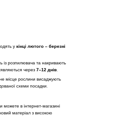
водять у
кінці лютого – березні
ть із розпилювача та накривають
’являються через
7–12 днів
.
йне місце рослини висаджують
дованої схеми посадки.
и можете в інтернет-магазині
ковий матеріал з високою