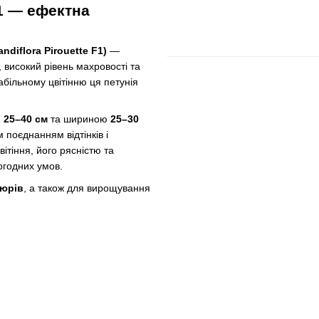
1 — ефектна
diflora Pirouette F1)
—
, високий рівень махровості та
табільному цвітінню ця петунія
ю
25–40 см
та шириною
25–30
м поєднанням відтінків і
ітіння, його рясністю та
погодних умов.
дюрів
, а також для вирощування