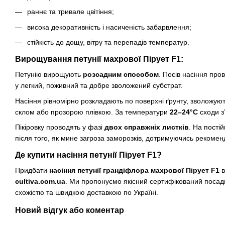
раннє та тривале цвітіння;
висока декоративність і насиченість забарвлення;
стійкість до дощу, вітру та перепадів температур.
Вирощування петунії махрової Пірует F1:
Петунію вирощують
розсадним способом
. Посів насіння про
у легкий, поживний та добре зволожений субстрат.
Насіння рівномірно розкладають по поверхні ґрунту, зволожую
склом або прозорою плівкою. За температури
22–24°C
сходи з
Пікіровку проводять у фазі
двох справжніх листків
. На пості
після того, як мине загроза заморозків, дотримуючись рекомен
Де купити насіння петунії Пірует F1?
Придбати
насіння петунії грандіфлора махрової Пірует F1
в
cultiva.com.ua
. Ми пропонуємо якісний сертифікований посад
схожістю та швидкою доставкою по Україні.
Новий відгук або коментар