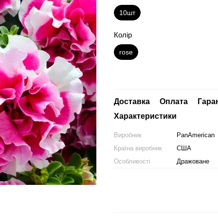
10шт
Колір
rose
Доставка
Оплата
Гара
Характеристики
Виробник
PanAmerican
Країна виробник
США
Особливості
Дражоване