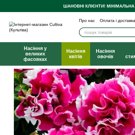
Перейти до основного контенту
ШАНОВНІ КЛІЄНТИ!
МІНІМАЛЬНА
Про нас
Оплата і доставк
Бренди
Блог
Політика
Публічна оферта
Насіння у
Насіння
Насіння
великих
квітів
овочів
сти
фасовках