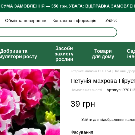
 СУМА ЗАМОВЛЕННЯ — 350 грн.
УВАГА: ВІДПРАВКА ЗАМОВЛЕН
а
Обмін та повернення
Контактна інформація
Укр
Рус
 конфіденційності
Відгуки про магазин
Засоби
Добрива та
Товари
Са
захисту
мулятори росту
для дому
ін
рослин
Інтернет-магазин CULTIVA | Насіння, Доб
Петунія махрова Пірует
Немає в наявності
Артикул: R7011
39 грн
Увійти
для відображення накоп
%
Фасування