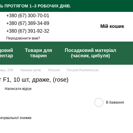
Ь ПРОТЯГОМ 1–3 РОБОЧИХ ДНІВ.
+380 (67) 300-70-01
+380 (67) 389-34-89
Мій кошик
+380 (67) 391-92-32
Передзвонити вам?
довий
Товари для
Посадковий матеріал
вентар
тварин
(часник, цибуля)
рива, ЗЗР
Насіння квітів
Петунія
Петунія PanAmerican
 F1, 10 шт, драже, (rose)
2
Написати відгук
В бажання
ичувальної знижки