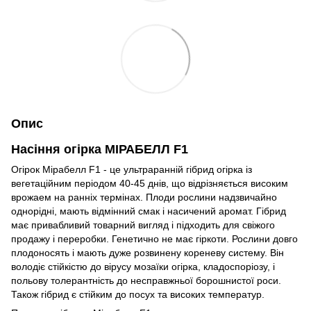
Опис
Насіння огірка МІРАБЕЛЛ F1
Огірок Мірабелл F1 - це ультраранній гібрид огірка із
вегетаційним періодом 40-45 днів, що відрізняється високим
врожаем на ранніх термінах. Плоди рослини надзвичайно
однорідні, мають відмінний смак і насичений аромат. Гібрид
має привабливий товарний вигляд і підходить для свіжого
продажу і переробки. Генетично не має гіркоти. Рослини довго
плодоносять і мають дуже розвинену кореневу систему. Він
володіє стійкістю до вірусу мозаїки огірка, кладоспоріозу, і
польову толерантність до несправжньої борошнистої роси.
Також гібрид є стійким до посух та високих температур.