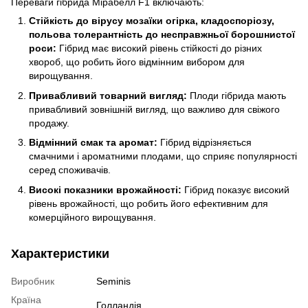
Переваги гібрида Мірабелл F1 включають:
Стійкість до вірусу мозаїки огірка, кладоспоріозу,
польова толерантність до несправжньої борошнистої
роси:
Гібрид має високий рівень стійкості до різних
хвороб, що робить його відмінним вибором для
вирощування.
Привабливий товарний вигляд:
Плоди гібрида мають
привабливий зовнішній вигляд, що важливо для свіжого
продажу.
Відмінний смак та аромат:
Гібрид відрізняється
смачними і ароматними плодами, що сприяє популярності
серед споживачів.
Високі показники врожайності:
Гібрид показує високий
рівень врожайності, що робить його ефективним для
комерційного вирощування.
Характеристики
Виробник
Seminis
Країна
Голландія