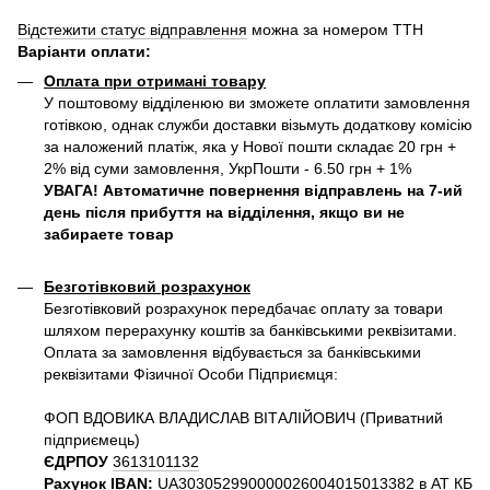
Відстежити статус відправлення
можна за номером ТТН
Варіанти оплати
:
Оплата при отримані товару
У поштовому відділенюю ви зможете оплатити замовлення
готівкою, однак служби доставки візьмуть додаткову комісію
за наложений платіж, яка у Нової пошти складає 20 грн +
2% від суми замовлення, УкрПошти - 6.50 грн + 1%
УВАГА! Автоматичне повернення відправлень на 7-ий
день після прибуття на відділення, якщо ви не
забираете товар
Безготівковий розрахунок
Безготівковий розрахунок передбачає оплату за товари
шляхом перерахунку коштів за банківськими реквізитами.
Оплата за замовлення відбувається за банківськими
реквізитами Фізичної Особи Підприємця:
ФОП ВДОВИКА ВЛАДИСЛАВ ВІТАЛІЙОВИЧ (Приватний
пiдприємець)
ЄДРПОУ
3613101132
Рахунок IBAN:
UA303052990000026004015013382 в АТ КБ