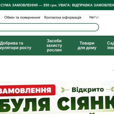
 СУМА ЗАМОВЛЕННЯ — 350 грн.
УВАГА: ВІДПРАВКА ЗАМОВЛЕН
а
Обмін та повернення
Контактна інформація
Укр
Рус
 конфіденційності
Відгуки про магазин
Засоби
Добрива та
Товари
Са
захисту
мулятори росту
для дому
ін
рослин