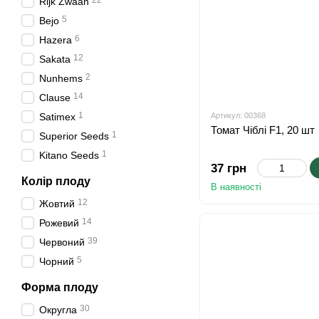
22
Rijk Zwaan
5
Bejo
6
Hazera
12
Sakata
2
Nunhems
14
Clause
1
Satimex
Артикул: 00368
Томат Чіблі F1, 20 шт
1
Superior Seeds
1
Kitano Seeds
37 грн
Колір плоду
В наявності
12
Жовтий
14
Рожевий
39
Червоний
5
Чорний
Форма плоду
30
Округла