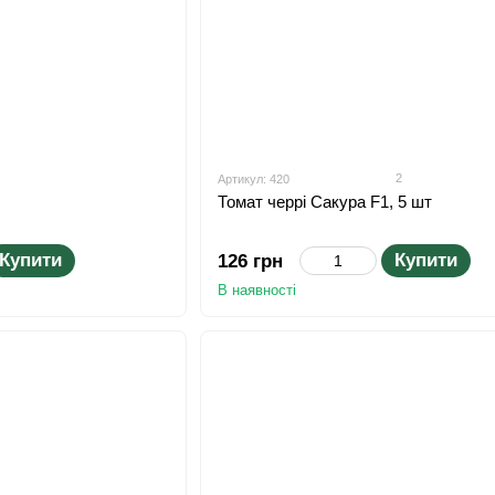
2
Артикул: 420
Томат черрі Сакура F1, 5 шт
Купити
Купити
126 грн
В наявності