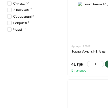
22
Сливка
7
З носиком
5
Серцевидні
1
Ребристі
12
Черрі
Артикул: R30121
Томат Акела F1, 8 шт
41 грн
В наявності