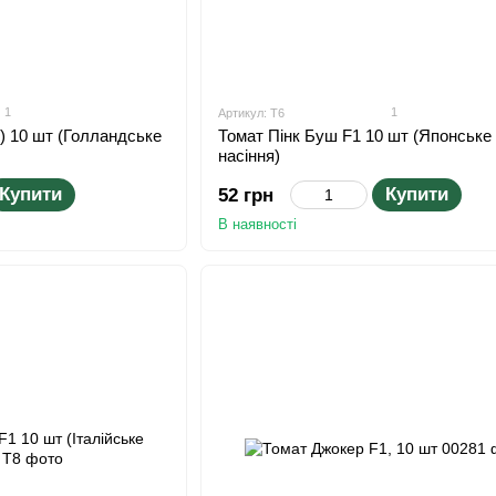
1
1
Артикул: T6
1) 10 шт (Голландське
Томат Пінк Буш F1 10 шт (Японське
насіння)
Купити
Купити
52 грн
В наявності