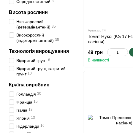
3
Середньостиглий
Висота рослини
Низькорослий
35
(детермінантний)
Артикул: T4
Високорослий
Томат Нуксі (KS 17 F
35
(індетермінантний)
насіння)
Технологія вирощування
49 грн
8
В наявності
Відкритий ґрунт
Відкритий грунт, закритий
10
грунт
Країна виробник
30
Голландія
15
Франція
13
Італія
13
Японія
16
Нідерланди