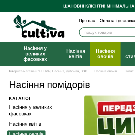
Перейти до основного контенту
ШАНОВНІ КЛІЄНТИ!
МІНІМАЛЬНА
Про нас
Оплата і доставк
Бренди
Блог
Політика
Публічна оферта
Насіння у
Насіння
Насіння
великих
квітів
овочів
сти
фасовках
Інтернет-магазин CULTIVA | Насіння, Добрива, ЗЗР
Насіння овочів
Томат
Насіння помідорів
КАТАЛОГ
Насіння у великих
фасовках
Насіння квітів
Насіння овочів