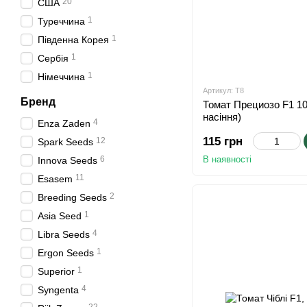
20
США
1
Туреччина
1
Південна Корея
1
Сербія
1
Німеччина
Артикул: T8
Бренд
Томат Прециозо F1 10
насіння)
4
Enza Zaden
115 грн
12
Spark Seeds
6
В наявності
Innova Seeds
11
Esasem
2
Breeding Seeds
1
Asia Seed
4
Libra Seeds
1
Ergon Seeds
1
Superior
4
Syngenta