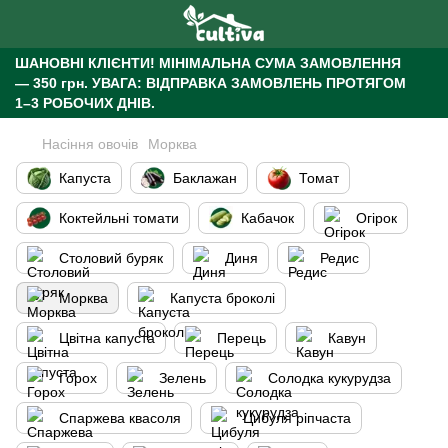
ШАНОВНІ КЛІЄНТИ!
МІНІМАЛЬНА СУМА ЗАМОВЛЕННЯ
— 350 грн.
УВАГА: ВІДПРАВКА ЗАМОВЛЕНЬ ПРОТЯГОМ
1–3 РОБОЧИХ ДНІВ.
Насіння овочів
Морква
Капуста
Баклажан
Томат
Коктейльні томати
Кабачок
Огірок
Столовий буряк
Диня
Редис
Морква
Капуста броколі
Цвітна капуста
Перець
Кавун
Горох
Зелень
Солодка кукурудза
Спаржева квасоля
Цибуля ріпчаста