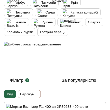
Гарбуз
Патисони
Кріп
Петрушка
Салат
Капуста кольрабі
Базилік
Рукола
Шпинат
Спаржа
Кормовий буряк
Гострий перець
Фільтр
За популярністю
1
Вид
Берлікум