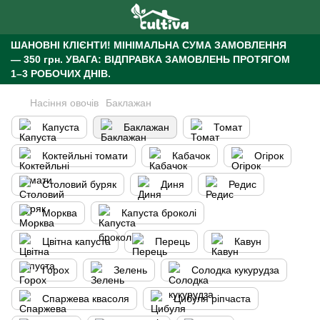
ШАНОВНІ КЛІЄНТИ!
МІНІМАЛЬНА СУМА ЗАМОВЛЕННЯ
— 350 грн.
УВАГА: ВІДПРАВКА ЗАМОВЛЕНЬ ПРОТЯГОМ
1–3 РОБОЧИХ ДНІВ.
Насіння овочів
Баклажан
Капуста
Баклажан
Томат
Коктейльні томати
Кабачок
Огірок
Столовий буряк
Диня
Редис
Морква
Капуста броколі
Цвітна капуста
Перець
Кавун
Горох
Зелень
Солодка кукурудза
Спаржева квасоля
Цибуля ріпчаста