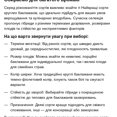
Серед різноманіття сортів важливо знайти ті Найкращі сорти
круглих баклажанів, що ідеально підійдуть для ваших умов
вирощування та кулінарних вподобань. Сучасна селекція
пропонує гібриди з різними термінами дозрівання, розмірами
плодів та стійкістю до несприятливих факторів.
На що варто звернути увагу при виборі:
Терміни вегетації: Від ранніх сортів, що швидко дають
урожай, до середньостиглих, які плодоносять триваліше.
Розмір плодів: Можна знайти як невеликі, порційні
баклажани для індивідуальної подачі, так і великі плоди
для сімейних страв.
Колір шкірки: Хоча традиційно круглі баклажани мають
темно-фіолетовий колір, існують також білі та смугасті
варіанти.
Стійкість до хвороб: Вибирайте гібриди з покращеною
стійкістю до типових для баклажанів захворювань.
Призначення: Деякі сорти краще підходять для свіжого
споживання, інші — для консервації або заморозки.