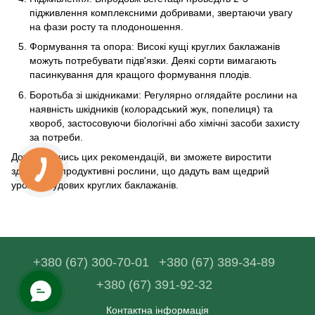
підживлення комплексними добривами, звертаючи увагу
на фази росту та плодоношення.
Формування та опора: Високі кущі круглих баклажанів
можуть потребувати підв'язки. Деякі сорти вимагають
пасинкування для кращого формування плодів.
Боротьба зі шкідниками: Регулярно оглядайте рослини на
наявність шкідників (колорадський жук, попелиця) та
хвороб, застосовуючи біологічні або хімічні засоби захисту
за потреби.
Дотримуючись цих рекомендацій, ви зможете виростити
здорові та продуктивні рослини, що дадуть вам щедрий
урожай чудових круглих баклажанів.
+380 (67) 300-70-01
+380 (67) 389-34-89
+380 (67) 391-92-32
Контактна інформація