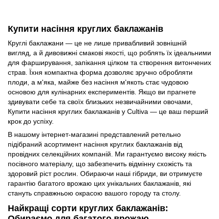
Купити насіння круглих баклажанів
Круглі баклажани — це не лише привабливий зовнішній
вигляд, а й дивовижні смакові якості, що роблять їх ідеальними
для фарширування, запікання цілком та створення витончених
страв. Їхня компактна форма дозволяє зручно обробляти
плоди, а м'яка, майже без насіння м'якоть стає чудовою
основою для кулінарних експериментів. Якщо ви прагнете
здивувати себе та своїх близьких незвичайними овочами,
Купити насіння круглих баклажанів у Cultiva — це ваш перший
крок до успіху.
В нашому інтернет-магазині представлений ретельно
підібраний асортимент насіння круглих баклажанів від
провідних селекційних компаній. Ми гарантуємо високу якість
посівного матеріалу, що забезпечить відмінну схожість та
здоровий ріст рослин. Обираючи наші гібриди, ви отримуєте
гарантію багатого врожаю цих унікальних баклажанів, які
стануть справжньою окрасою вашого городу та столу.
Найкращі сорти круглих баклажанів:
Обираємо для багатого врожаю