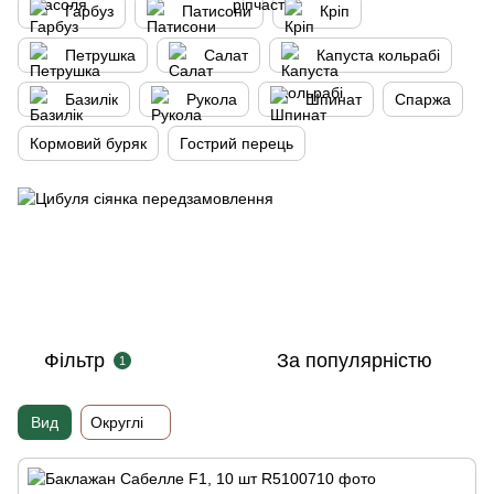
Гарбуз
Патисони
Кріп
Петрушка
Салат
Капуста кольрабі
Базилік
Рукола
Шпинат
Спаржа
Кормовий буряк
Гострий перець
Фільтр
За популярністю
1
Вид
Округлі