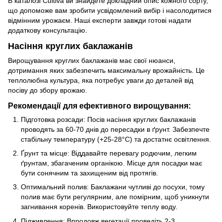
В каталозі Cultiva ви знайдете докладний опис кожного сорту,
що допоможе вам зробити усвідомлений вибір і насолодитися
відмінним урожаєм. Наші експерти завжди готові надати
додаткову консультацію.
Насіння круглих баклажанів
Вирощування круглих баклажанів має свої нюанси,
дотримання яких забезпечить максимальну врожайність. Це
теплолюбна культура, яка потребує уваги до деталей від
посіву до збору врожаю.
Рекомендації для ефективного вирощування:
Підготовка розсади: Посів насіння круглих баклажанів
проводять за 60-70 днів до пересадки в ґрунт. Забезпечте
стабільну температуру (+25-28°C) та достатнє освітлення.
Ґрунт та місце: Віддавайте перевагу родючим, легким
ґрунтам, збагаченим органікою. Місце для посадки має
бути сонячним та захищеним від протягів.
Оптимальний полив: Баклажани чутливі до посухи, тому
полив має бути регулярним, але помірним, щоб уникнути
загнивання коренів. Використовуйте теплу воду.
Підживлення: Впродовж вегетації проведіть 2-3