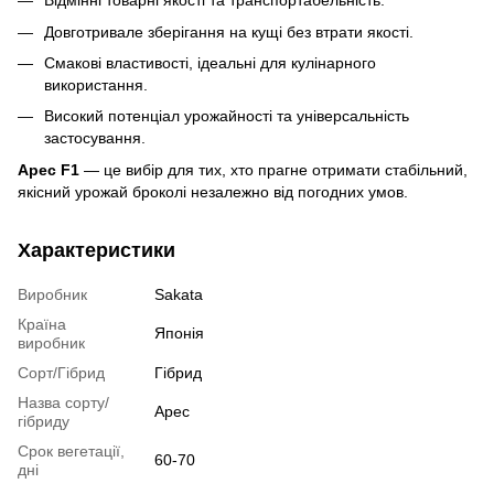
Відмінні товарні якості та транспортабельність.
Довготривале зберігання на кущі без втрати якості.
Смакові властивості, ідеальні для кулінарного
використання.
Високий потенціал урожайності та універсальність
застосування.
Арес F1
— це вибір для тих, хто прагне отримати стабільний,
якісний урожай броколі незалежно від погодних умов.
Характеристики
Виробник
Sakata
Країна
Японія
виробник
Сорт/Гібрид
Гібрид
Назва сорту/
Арес
гібриду
Срок вегетації,
60-70
дні