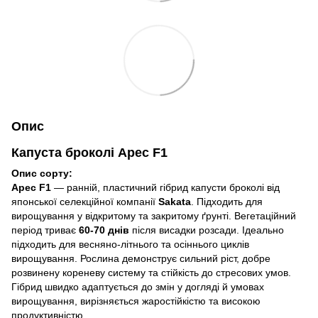
Опис
Капуста броколі Арес F1
Опис сорту:
Арес F1
— ранній, пластичний гібрид капусти броколі від
японської селекційної компанії
Sakata
. Підходить для
вирощування у відкритому та закритому ґрунті. Вегетаційний
період триває
60-70 днів
після висадки розсади. Ідеально
підходить для весняно-літнього та осіннього циклів
вирощування. Рослина демонструє сильний ріст, добре
розвинену кореневу систему та стійкість до стресових умов.
Гібрид швидко адаптується до змін у догляді й умовах
вирощування, вирізняється жаростійкістю та високою
продуктивністю.