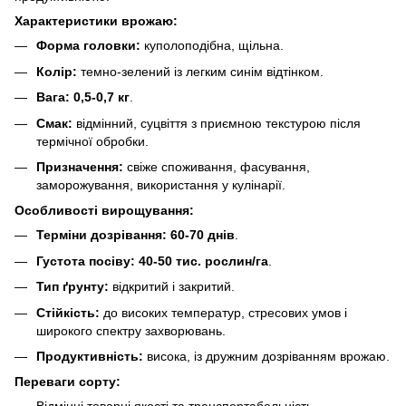
Характеристики врожаю:
Форма головки:
куполоподібна, щільна.
Колір:
темно-зелений із легким синім відтінком.
Вага:
0,5-0,7 кг
.
Смак:
відмінний, суцвіття з приємною текстурою після
термічної обробки.
Призначення:
свіже споживання, фасування,
заморожування, використання у кулінарії.
Особливості вирощування:
Терміни дозрівання:
60-70 днів
.
Густота посіву:
40-50 тис. рослин/га
.
Тип ґрунту:
відкритий і закритий.
Стійкість:
до високих температур, стресових умов і
широкого спектру захворювань.
Продуктивність:
висока, із дружним дозріванням врожаю.
Переваги сорту: