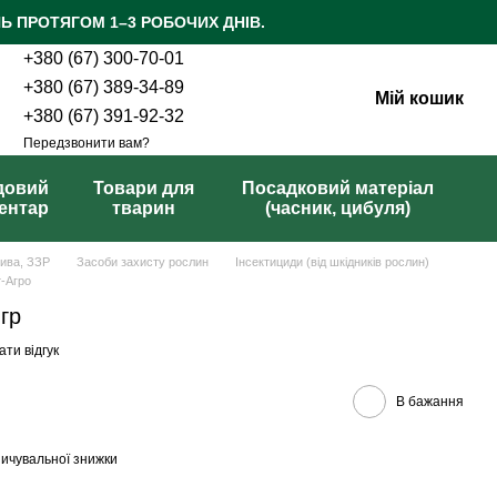
Ь ПРОТЯГОМ 1–3 РОБОЧИХ ДНІВ.
+380 (67) 300-70-01
+380 (67) 389-34-89
Мій кошик
+380 (67) 391-92-32
Передзвонити вам?
довий
Товари для
Посадковий матеріал
вентар
тварин
(часник, цибуля)
рива, ЗЗР
Засоби захисту рослин
Інсектициди (від шкідників рослин)
т-Агро
гр
ти відгук
В бажання
ичувальної знижки