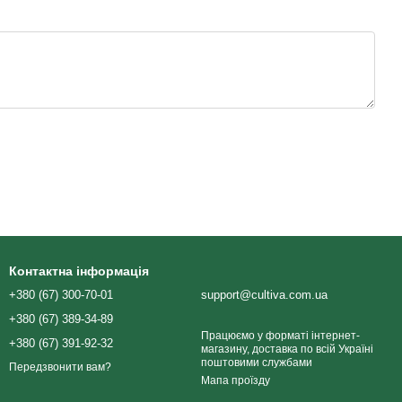
Контактна інформація
+380 (67) 300-70-01
support@cultiva.com.ua
+380 (67) 389-34-89
Працюємо у форматі інтернет-
+380 (67) 391-92-32
магазину, доставка по всій Україні
поштовими службами
Передзвонити вам?
Мапа проїзду