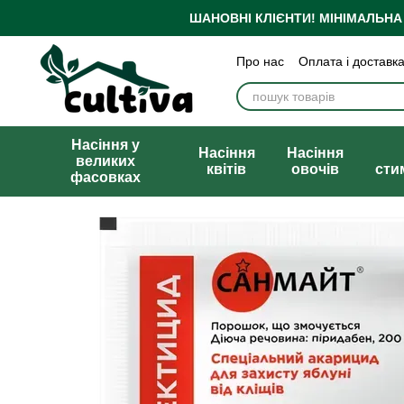
Перейти до основного контенту
ШАНОВНІ КЛІЄНТИ!
МІНІМАЛЬНА
Про нас
Оплата і доставк
Бренди
Блог
Політика
Публічна оферта
Насіння у
Насіння
Насіння
великих
квітів
овочів
сти
фасовках