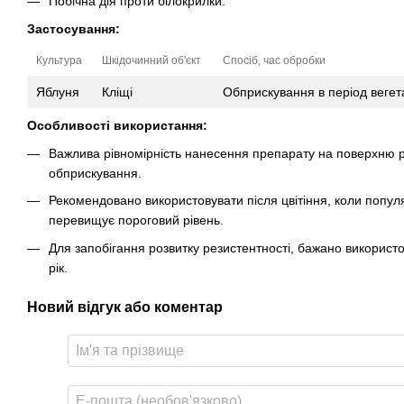
Побічна дія проти білокрилки.
Застосування:
Культура
Шкідочинний об'єкт
Спосіб, час обробки
Яблуня
Кліщі
Обприскування в період вегета
Особливості використання:
Важлива рівномірність нанесення препарату на поверхню р
обприскування.
Рекомендовано використовувати після цвітіння, коли популя
перевищує пороговий рівень.
Для запобігання розвитку резистентності, бажано використ
рік.
Новий відгук або коментар