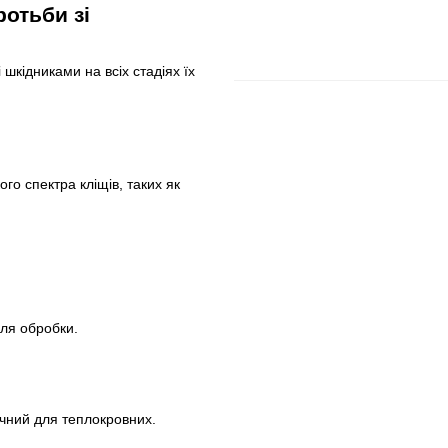
отьби зі
шкідниками на всіх стадіях їх
о спектра кліщів, таких як
сля обробки.
ичний для теплокровних.