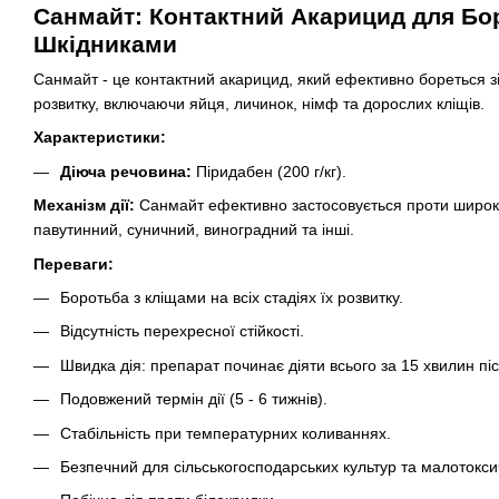
Санмайт: Контактний Акарицид для Бор
Шкідниками
Санмайт - це контактний акарицид, який ефективно бореться зі 
розвитку, включаючи яйця, личинок, німф та дорослих кліщів.
Характеристики:
Діюча речовина:
Піридабен (200 г/кг).
Механізм дії:
Санмайт ефективно застосовується проти широког
павутинний, суничний, виноградний та інші.
Переваги:
Боротьба з кліщами на всіх стадіях їх розвитку.
Відсутність перехресної стійкості.
Швидка дія: препарат починає діяти всього за 15 хвилин пі
Подовжений термін дії (5 - 6 тижнів).
Стабільність при температурних коливаннях.
Безпечний для сільськогосподарських культур та малотокс