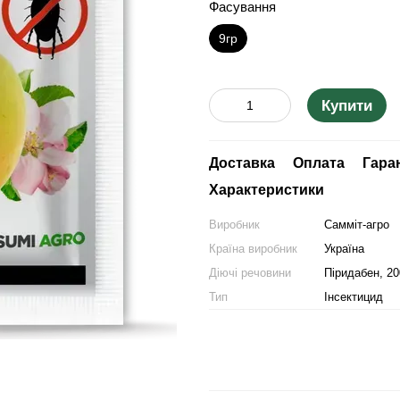
Фасування
9гр
Купити
Доставка
Оплата
Гара
Характеристики
Виробник
Самміт-агро
Країна виробник
Україна
Діючі речовини
Піридабен, 200
Тип
Інсектицид