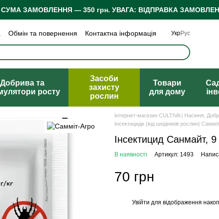
 СУМА ЗАМОВЛЕННЯ — 350 грн.
УВАГА: ВІДПРАВКА ЗАМОВЛЕН
а
Обмін та повернення
Контактна інформація
Укр
Рус
 конфіденційності
Відгуки про магазин
Засоби
Добрива та
Товари
Са
захисту
мулятори росту
для дому
ін
рослин
Інтернет-магазин CULTIVA | Насіння, Доб
Інсектициди (від шкідників рослин) Саммі
Інсектицид Санмайт, 9 
В наявності
Артикул: 1493
Написа
70 грн
Увійти
для відображення накоп
%