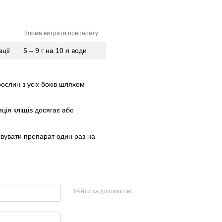
Норма витрати препарату
ції
5 – 9 г на 10 л води
ослин з усіх боків шляхом
ція кліщів досягає або
овувати препарат один раз на
Увійти за допомогою