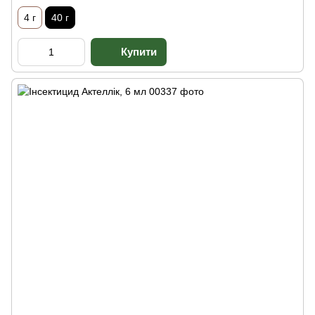
4 г
40 г