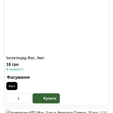
Інсектицид Фас, 4мл
16 грн
В наявності
Фасування
4мл