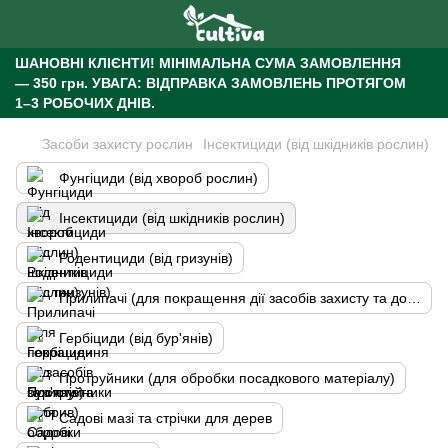
ШАНОВНІ КЛІЄНТИ!
МІНІМАЛЬНА СУМА ЗАМОВЛЕННЯ
— 350 грн.
УВАГА: ВІДПРАВКА ЗАМОВЛЕНЬ ПРОТЯГОМ
1–3 РОБОЧИХ ДНІВ.
Засоби захисту рослин
Інсектициди (від шкідників рослин)
Фунгіциди (від хвороб рослин)
Інсектициди (від шкідників рослин)
Родентициди (від гризунів)
Прилипачі (для покращення дії засобів захисту та добрив)
Гербіциди (від бур'янів)
Протруйники (для обробки посадкового матеріалу)
Садові мазі та стрічки для дерев