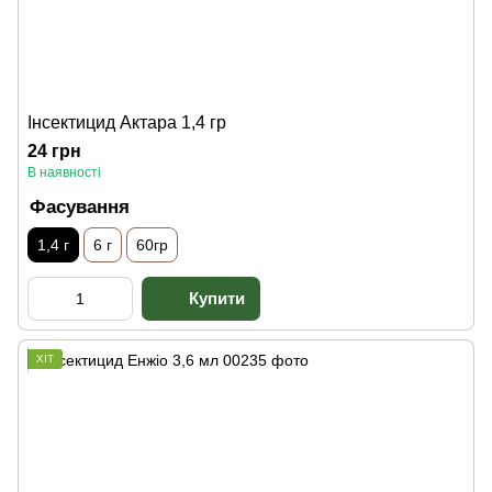
Інсектицид Актара 1,4 гр
24 грн
В наявності
Фасування
1,4 г
6 г
60гр
ХІТ