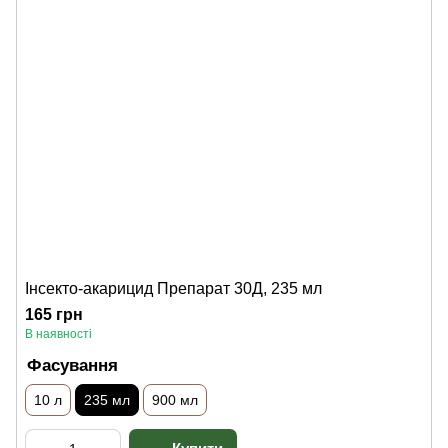
Інсекто-акарицид Препарат 30Д, 235 мл
165 грн
В наявності
Фасування
10 л
235 мл
900 мл