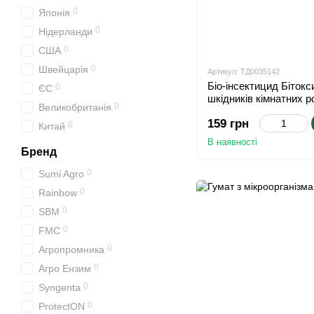
0
Японія
0
Нідерланди
0
США
0
Швейцарія
Артикул: ТД0035142
Біо-інсектицид Бітокси
0
ЄС
шкідників кімнатних 
0
Великобританія
159 грн
0
Китай
В наявності
Бренд
0
Sumi Agro
0
Rainbow
0
SBM
0
FMC
0
Агропромника
0
Агро Ензим
0
Syngenta
0
ProtectON