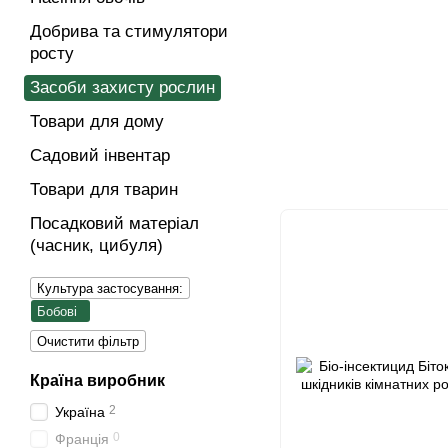
Добрива та стимулятори
росту
Засоби захисту рослин
Товари для дому
Садовий інвентар
Товари для тварин
Посадковий матеріал
(часник, цибуля)
Культура застосування:
Бобові
Очистити фільтр
Країна виробник
2
Україна
0
Франція