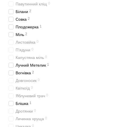
0
Павутинний кліщ
2
Білани
2
Совка
1
Плодожерка
2
Міль
0
Листовійка
0
П’ядуни
0
Капустяна міль
1
Лучний Метелик
2
Вогнівка
0
Довгоносик
0
Квіткоїд
0
Яблуневий трач
1
Блішка
0
Дротянки
0
Личинка хруща
0
Цикадка