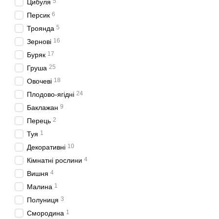
5
Цибуля
6
Персик
5
Троянда
16
Зернові
17
Буряк
25
Груша
18
Овочеві
24
Плодово-ягідні
9
Баклажан
2
Перець
1
Туя
10
Декоративні
4
Кімнатні рослини
4
Вишня
1
Малина
3
Полуниця
1
Смородина