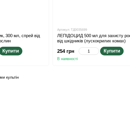
Артикул: ТД0035699
к, 300 мл, спрей від
ЛЕПІДОЦИД 500 мл для захисту ро
рослин
від шкідників (лускокрилих комах)
Купити
Купити
254 грн
В наявності