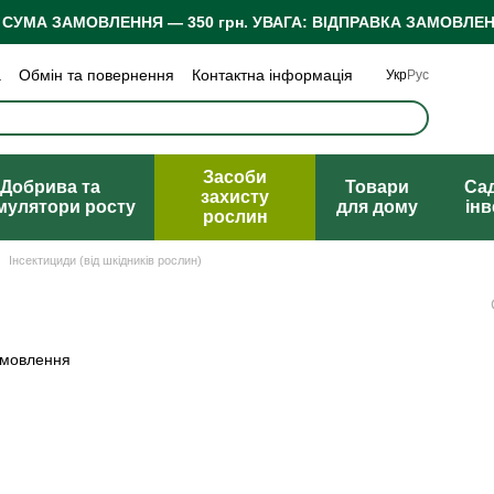
 СУМА ЗАМОВЛЕННЯ — 350 грн.
УВАГА: ВІДПРАВКА ЗАМОВЛЕН
а
Обмін та повернення
Контактна інформація
Укр
Рус
 конфіденційності
Відгуки про магазин
Засоби
Добрива та
Товари
Са
захисту
мулятори росту
для дому
ін
рослин
Інсектициди (від шкідників рослин)