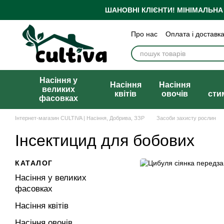
Перейти до основного контенту
ШАНОВНІ КЛІЄНТИ!
МІНІМАЛЬНА
Про нас
Оплата і доставк
Бренди
Блог
Політика
Публічна оферта
Насіння у
Насіння
Насіння
великих
квітів
овочів
сти
фасовках
Інтернет-магазин CULTIVA | Насіння, Добрива, ЗЗР
Засоби захисту рослин
Інсектицид для бобових
КАТАЛОГ
Насіння у великих
фасовках
Насіння квітів
Насіння овочів