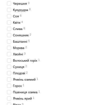
3
Черешня
8
Кукурудза
6
Соя
4
Квіти
8
Слива
2
Соняшник
5
Баштанні
2
Морква
3
Хвойні
1
Волоський горіх
2
Суниця
2
Плодові
1
Ячмінь озимий
1
Горох
1
Пшениця озима
1
Ячмінь ярий
3
Ріпак