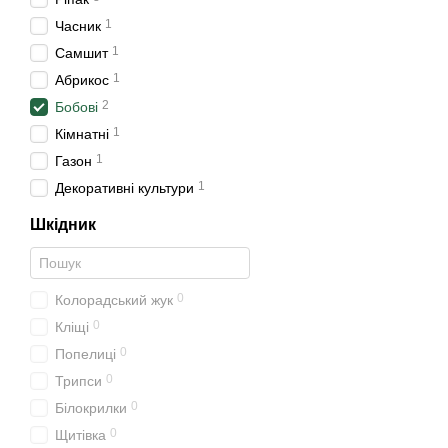
1
Часник
1
Самшит
1
Абрикос
2
Бобові
1
Кімнатні
1
Газон
1
Декоративні культури
Шкідник
0
Колорадський жук
0
Кліщі
0
Попелиці
0
Трипси
0
Білокрилки
0
Щитівка