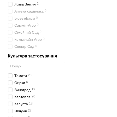
2
Жива Земля
0
Аптека садівника
0
Біоветфарм
0
Самміт-Агро
0
Сімейний Сад
0
Кеммілайн Агро
0
Спектр Сад
Культура застосування
20
Томати
6
Огірки
19
Виноград
20
Картопля
18
Капуста
27
Яблуня