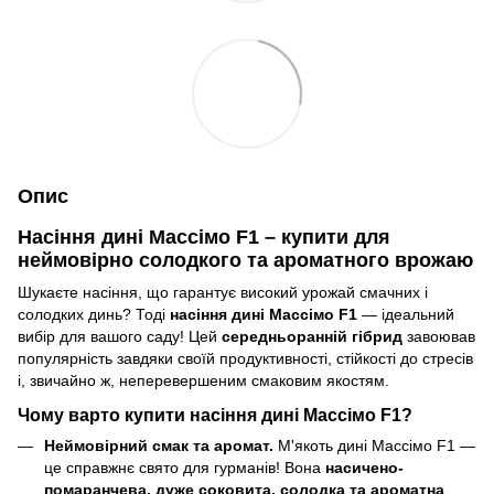
Опис
Насіння дині Массімо F1 – купити для
неймовірно солодкого та ароматного врожаю
Шукаєте насіння, що гарантує високий урожай смачних і
солодких динь? Тоді
насіння дині Массімо F1
— ідеальний
вибір для вашого саду! Цей
середньоранній гібрид
завоював
популярність завдяки своїй продуктивності, стійкості до стресів
і, звичайно ж, неперевершеним смаковим якостям.
Чому варто купити насіння дині Массімо F1?
Неймовірний смак та аромат.
М'якоть дині Массімо F1 —
це справжнє свято для гурманів! Вона
насичено-
помаранчева, дуже соковита, солодка та ароматна
.