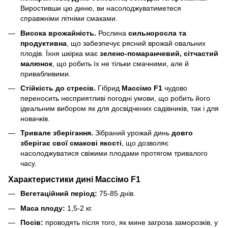
Виростивши цю диню, ви насолоджуватиметеся
справжніми літніми смаками.
Висока врожайність.
Рослина
сильноросла та
продуктивна
, що забезпечує рясний врожай овальних
плодів. Їхня шкірка має
зелено-помаранчевий, сітчастий
малюнок
, що робить їх не тільки смачними, але й
привабливими.
Стійкість до стресів.
Гібрид
Массімо F1
чудово
переносить несприятливі погодні умови, що робить його
ідеальним вибором як для досвідчених садівників, так і для
новачків.
Тривале зберігання.
Зібраний урожай динь
довго
зберігає свої смакові якості
, що дозволяє
насолоджуватися свіжими плодами протягом тривалого
часу.
Характеристики дині Массімо F1
Вегетаційний період:
75-85 днів.
Маса плоду:
1,5-2 кг.
Посів:
проводять після того, як мине загроза заморозків, у