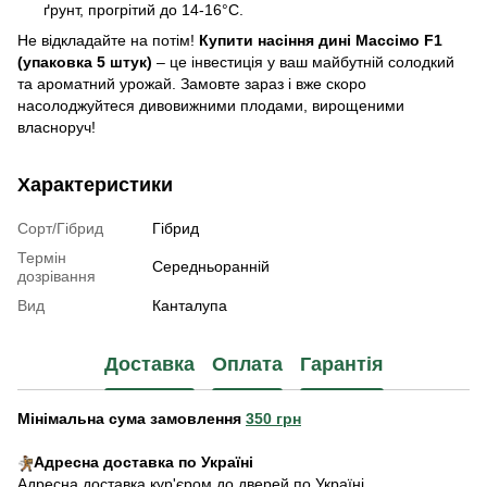
ґрунт, прогрітий до 14-16°C.
Не відкладайте на потім!
Купити насіння дині Массімо F1
(упаковка 5 штук)
– це інвестиція у ваш майбутній солодкий
та ароматний урожай. Замовте зараз і вже скоро
насолоджуйтеся дивовижними плодами, вирощеними
власноруч!
Характеристики
Сорт/Гібрид
Гібрид
Термін
Середньоранній
дозрівання
Вид
Канталупа
Доставка
Оплата
Гарантія
Мінімальна сума замовлення
350 грн
Адресна доставка по Україні
Адресна доставка кур'єром до дверей по Україні.