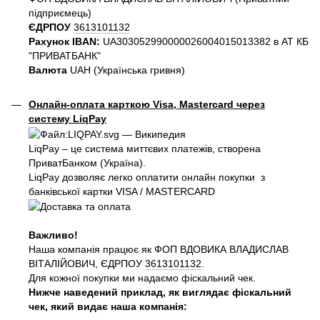
пiдприємець)
ЄДРПОУ
3613101132
Рахунок IBAN:
UA303052990000026004015013382 в АТ КБ
"ПРИВАТБАНК"
Валюта
UAH (Українська гривня)
Онлайн-оплата карткою Visa, Mastercard через
систему LiqPay
LiqPay – це система миттєвих платежів, створена
ПриватБанком (Україна).
LiqPay дозволяє легко оплатити онлайн покупки з
банківської картки VISA / MASTERCARD
Важливо!
Наша компанія працює як ФОП ВДОВИКА ВЛАДИСЛАВ
ВІТАЛІЙОВИЧ, ЄДРПОУ
3613101132
.
Для кожної покупки ми надаємо фіскальний чек.
Нижче наведений приклад, як виглядає фіскальний
чек, який видає наша компанія: