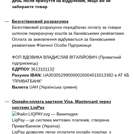
день після прибуття на відділення, якщо ви не
забираете товар
Безготівковий розрахунок
Безготівковий розрахунок передбачає оплату за товари
шляхом перерахунку коштів за банківськими реквізитами.
Оплата за замовлення відбувається за банківськими
реквізитами Фізичної Особи Підприємця:
ФОП ВДОВИКА ВЛАДИСЛАВ ВІТАЛІЙОВИЧ (Приватний
пiдприємець)
ЄДРПОУ
3613101132
Рахунок IBAN:
UA303052990000026004015013382 в АТ КБ
"ПРИВАТБАНК"
Валюта
UAH (Українська гривня)
Онлайн-оплата карткою Visa, Mastercard через
систему LiqPay
LiqPay – це система миттєвих платежів, створена
ПриватБанком (Україна).
LiqPay дозволяє легко оплатити онлайн покупки з