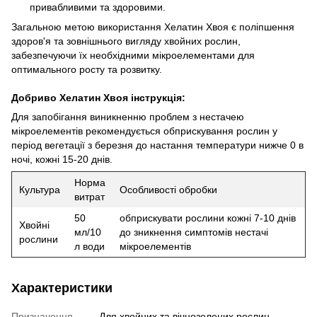
привабливими та здоровими.
Загальною метою використання Хелатин Хвоя є поліпшення
здоров'я та зовнішнього вигляду хвойних рослин,
забезпечуючи їх необхідними мікроелементами для
оптимального росту та розвитку.
Добриво Хелатин Хвоя інструкція:
Для запобігання виникненню проблем з нестачею
мікроелементів рекомендується обприскування рослин у
період вегетації з березня до настання температури нижче 0 в
ночі, кожні 15-20 днів.
Норма
Культура
Особливості обробки
витрат
50
обприскувати рослини кожні 7-10 днів
Хвойні
мл/10
до зникнення симптомів нестачі
рослини
л води
мікроелементів
Характеристики
Призначення
Для хвойних та вічнозелених рослин