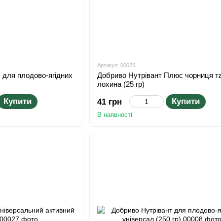
Артикул: 00025
для плодово-ягідних
Добриво Нутрівант Плюс чорниця т
лохина (25 гр)
Купити
Купити
41 грн
В наявності