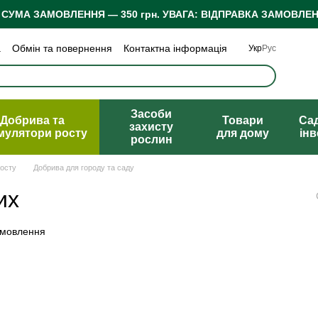
 СУМА ЗАМОВЛЕННЯ — 350 грн.
УВАГА: ВІДПРАВКА ЗАМОВЛЕН
а
Обмін та повернення
Контактна інформація
Укр
Рус
 конфіденційності
Відгуки про магазин
Засоби
Добрива та
Товари
Са
захисту
мулятори росту
для дому
ін
рослин
росту
Добрива для городу та саду
их