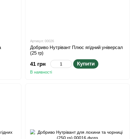
Артикул: 00026
а
Добриво Нутрівант Плюс ягідний універсал
(25 гр)
Купити
41 грн
В наявності