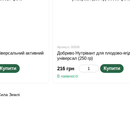
Артикул: 00008
іверсальний активний
Добриво Нутрівант для плодово-ягі
універсал (250 гр)
Купити
Купити
216 грн
В наявності