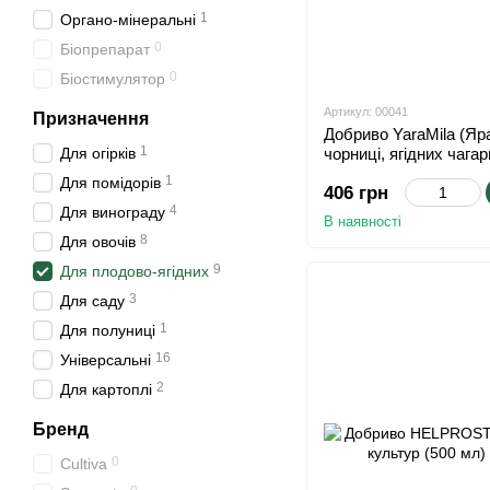
1
Органо-мінеральні
0
Біопрепарат
0
Біостимулятор
Артикул: 00041
Призначення
Добриво YaraMila (Яр
1
Для огірків
чорниці, ягідних чагар
кг)
1
Для помідорів
406 грн
4
Для винограду
В наявності
8
Для овочів
9
Для плодово-ягідних
3
Для саду
1
Для полуниці
16
Універсальні
2
Для картоплі
Бренд
0
Cultiva