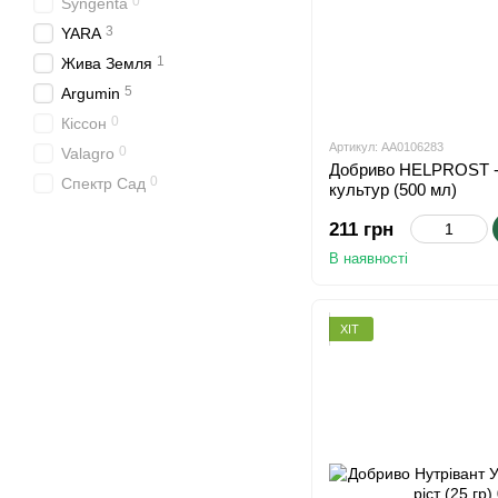
0
Syngenta
3
YARA
1
Жива Земля
5
Argumin
0
Кіссон
Артикул: АА0106283
0
Valagro
Добриво HELPROST - 
0
Спектр Сад
культур (500 мл)
211 грн
В наявності
ХІТ