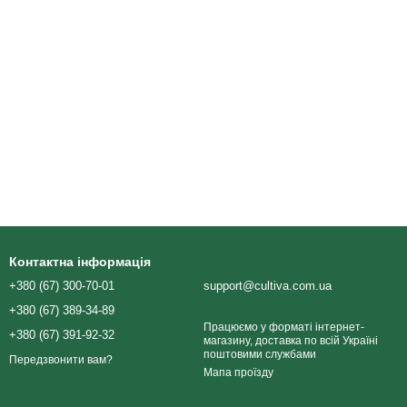
Контактна інформація
+380 (67) 300-70-01
support@cultiva.com.ua
+380 (67) 389-34-89
Працюємо у форматі інтернет-
+380 (67) 391-92-32
магазину, доставка по всій Україні
поштовими службами
Передзвонити вам?
Мапа проїзду