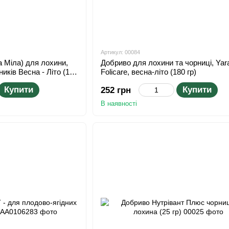
Артикул: 00084
а Міла) для лохини,
Добриво для лохини та чорниці, Yar
ників Весна - Літо (1
Folicare, весна-літо (180 гр)
Купити
Купити
252 грн
В наявності