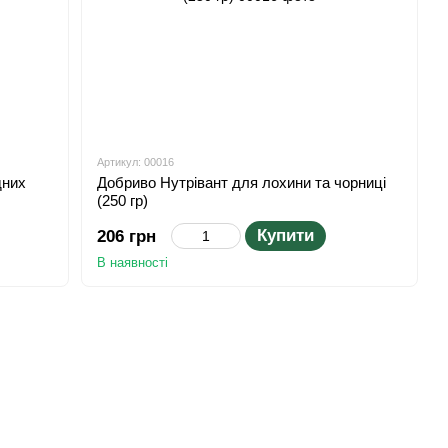
Артикул: 00016
дних
Добриво Нутрівант для лохини та чорниці
(250 гр)
Купити
206 грн
В наявності