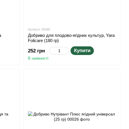
Артикул: 00089
a
Добриво для плодово-ягідних культур, Yara
Folicare (180 гр)
Купити
252 грн
В наявності