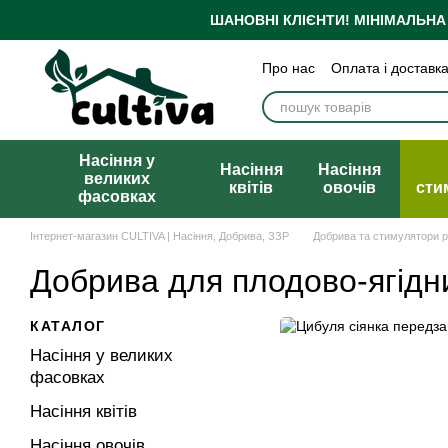
Перейти до основного контенту
ШАНОВНІ КЛІЄНТИ!
МІНІМАЛЬНА
Про нас
Оплата і доставк
Бренди
Блог
Політика
Публічна оферта
Насіння у
Насіння
Насіння
великих
квітів
овочів
сти
фасовках
Інтернет-магазин CULTIVA | Насіння, Добрива, ЗЗР
Добрива та стимулятори 
Добрива для плодово-ягідн
КАТАЛОГ
Насіння у великих
фасовках
Насіння квітів
Насіння овочів