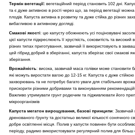
Термін вегетації:
вегетаційний період становить 102 дні. Капу
та є дуже активною в рості через що, за період вегетації можна
плодів. Капуста активна в розвитку та дуже стійка до різних за
вибагливою в активному догляді.
Смакові якості
: цю капусту обожнюють усі поціновувачі засолк
цієї капусти підкреслюють її хрусткість, соковитість та високий 
різних типах приготування, зазвичай її використовують в заква
цей гібрид добрий в зберіганні, капуста зберігає свої смакові я
зберігання.
Врожайність
: висока, зазвичай маса голівки може становити б
які можуть виростати вагою до 12-15 кг. Капуста є дуже стійкою
захворювань та не потребує багато уваги для стабільних врож
прискорити різними добривами та виконуванням рекомендацій 
Важливо утримувати грунт родючим та підживлювати його пре
мікроорганізмів
Капуста мегатон вирощування, базові принципи
: Зазвичай
дренованого ґрунту та достатньо великої кількості сонячного 
добре освітленні місця. Полив у капусти повинен бути особливо
періоду, радимо використовувати регулярний полив для більш