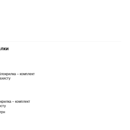
илки
окрилка – комплект
исту
грн