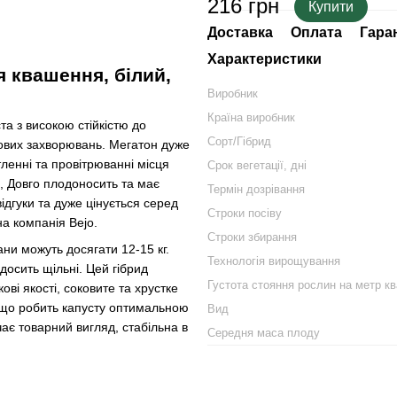
216 грн
Купити
Доставка
Оплата
Гара
Характеристики
я квашення, білий,
Виробник
Країна виробник
а з високою стійкістю до
Сорт/Гібрид
бкових захворювань. Мегатон дуже
ленні та провітрюванні місця
Срок вегетації, дні
і, Довго плодоносить та має
Термін дозрівання
ідгуки та дуже цінується серед
Строки посіву
а компанія Bejo.
Строки збирання
ни можуть досягати 12-15 кг.
Технологія вирощування
досить щільні. Цей гібрид
Густота стояння рослин на метр к
ві якості, соковите та хрустке
, що робить капусту оптимальною
Вид
ає товарний вигляд, стабільна в
Середня маса плоду