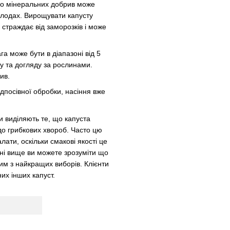
або мінеральних добрив може
плодах. Вирощувати капусту
страждає від заморозків і може
га може бути в діапазоні від 5
ту та догляду за рослинами.
ив.
дпосівної обробки, насіння вже
и виділяють те, що капуста
до грибкових хвороб. Часто цю
ати, оскільки смакові якості це
ані вище ви можете зрозуміти що
им з найкращих виборів. Клієнти
их інших капуст.