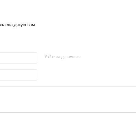
волена,дякую вам.
Увійти за допомогою