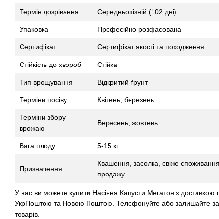
Термін дозрівання
Середньопізній (102 дні)
Упаковка
Професійно розфасована
Сертифікат
Сертифікат якості та походження
Стійкість до хвороб
Стійка
Тип врощування
Відкритий ґрунт
Терміни посіву
Квітень, березень
Терміни збору
Вересень, жовтень
врожаю
Вага плоду
5-15 кг
Квашення, засолка, свіже споживання
Призначення
продажу
У нас ви можете купити Насіння Капусти Мегатон з доставкою п
УкрПоштою та Новою Поштою. Телефонуйте або залишайте за
товарів.