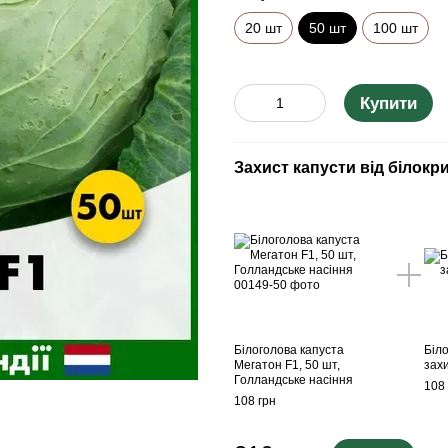
20 шт
50 шт
100 шт
Купити
Захист капусти від білокр
Білоголова капуста
Біл
Мегатон F1, 50 шт,
зах
Голландське насіння
108 
108 грн