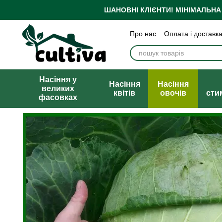
Перейти до основного контенту
ШАНОВНІ КЛІЄНТИ!
МІНІМАЛЬНА
Про нас
Оплата і доставк
Бренди
Блог
Політика
Публічна оферта
Насіння у
Насіння
Насіння
великих
квітів
овочів
сти
фасовках