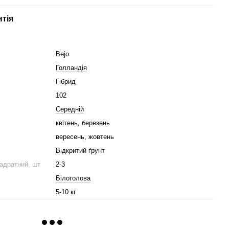
нтія
Bejo
Голландія
Гібрид
102
Середній
квітень, березень
вересень, жовтень
Відкритий ґрунт
вадратний, шт
2-3
Білоголова
5-10 кг