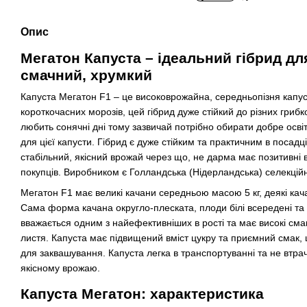
Опис
Мегатон Капуста – ідеальний гібрид дл
смачний, хрумкий
Капуста Мегатон F1 – це високоврожайна, середньопізня капуст
короткочасних морозів, цей гібрид дуже стійкий до різних гри
любить сонячні дні тому зазвичай потрібно обирати добре освіт
для цієї капусти. Гібрид є дуже стійким та практичним в посадц
стабільний, якісний врожай через що, не дарма має позитивні в
покупців. Виробником є Голландська (Нідерландська) селекційн
Мегатон F1 має великі качани середньою масою 5 кг, деякі кача
Сама форма качана округло-плеската, плоди білі всередені та 
вважається одним з найефективніших в рості та має високі смако
листя. Капуста має підвищений вміст цукру та приємний смак
для заквашування. Капуста легка в транспортуванні та не втрач
якісному врожаю.
Капуста Мегатон: характеристика