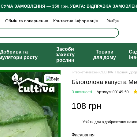
 СУМА ЗАМОВЛЕННЯ — 350 грн.
УВАГА: ВІДПРАВКА ЗАМОВЛЕН
а
Обмін та повернення
Контактна інформація
Укр
Рус
 конфіденційності
Відгуки про магазин
Засоби
Добрива та
Товари
Са
захисту
мулятори росту
для дому
ін
рослин
Інтернет-магазин CULTIVA | Насіння, Доб
Білоголова капуста Ме
В наявності
Артикул: 00149-50
108 грн
Увійти
для відображення накоп
%
Фасування