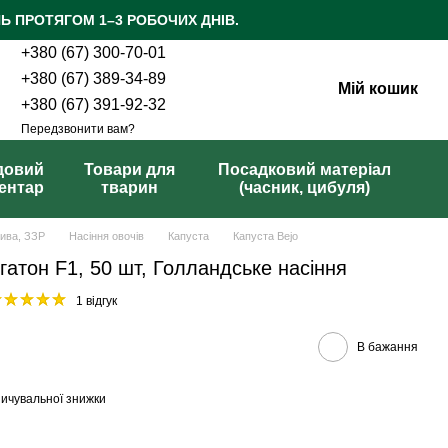
Ь ПРОТЯГОМ 1–3 РОБОЧИХ ДНІВ.
+380 (67) 300-70-01
+380 (67) 389-34-89
Мій кошик
+380 (67) 391-92-32
Передзвонити вам?
довий
Товари для
Посадковий матеріал
вентар
тварин
(часник, цибуля)
рива, ЗЗР
Насіння овочів
Капуста
Капуста Bejo
гатон F1, 50 шт, Голландське насіння
1 відгук
В бажання
ичувальної знижки