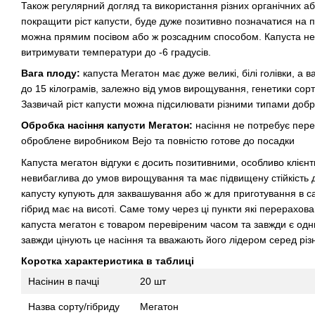
Також регулярний догляд та використання різних органічних 
покращити ріст капусти, буде дуже позитивно позначатися на 
можна прямим посівом або ж розсадним способом. Капуста не 
витримувати температури до -6 градусів.
Вага плоду:
капуста Мегатон має дуже великі, білі голівки, а ва
до 15 кілограмів, залежно від умов вирощування, генетики сор
Зазвичай ріст капусти можна підсилювати різними типами добр
Обробка насіння капусти Мегатон:
насіння не потребує пере
оброблене виробником Bejo та повністю готове до посадки
Капуста мегатон відгуки є досить позитивними, особливо клієнт
невибаглива до умов вирощування та має підвищену стійкість 
капусту купують для заквашування або ж для приготування в сал
гібрид має на висоті. Саме тому через ці пункти які перерахов
капуста мегатон є товаром перевіреним часом та завжди є одн
завжди цінують це насіння та вважають його лідером серед різн
Коротка характеристика в таблиці
Насінин в пачці
20 шт
Назва сорту/гібриду
Мегатон