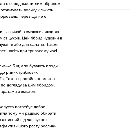
ста є середньостиглим гібридом
 отримувати велику кількість
хворювань, через що не є
и, зазвичай в смакових якостях
вміст цукрів. Цей гібрид чудовий в
шуванні або для салатів. Також
кості навіть при тривалому часі
лизько 5 кг, але бувають плоди
 до різних грибкових
аїв. Також врожайність можна
по догляду за цим гібридом.
паратами з вмістом
 капуста потребує добре
світла тому ми радимо обирати
 активний під час сухого
 ефективнішого росту рослини.