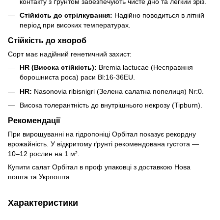
контакту з ґрунтом забезпечують чисте дно та легкий зріз.
Стійкість до стрілкування:
Надійно поводиться в літній
період при високих температурах.
Стійкість до хвороб
Сорт має надійний генетичний захист:
HR (Висока стійкість):
Bremia lactucae (Несправжня
борошниста роса) раси Bl:16-36EU.
HR:
Nasonovia ribisnigri (Зелена салатна попелиця) Nr:0.
Висока толерантність до внутрішнього некрозу (Tipburn).
Рекомендації
При вирощуванні на гідропоніці Орбітал показує рекордну
врожайність. У відкритому ґрунті рекомендована густота —
10–12 рослин на 1 м².
Купити салат Орбітал в проф упаковці з доставкою Нова
пошта та Укрпошта.
Характеристики