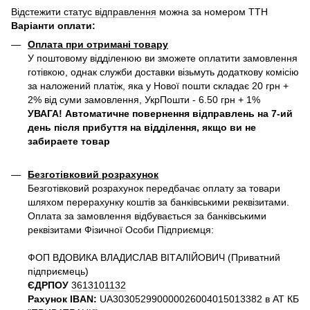
Відстежити статус відправлення
можна за номером ТТН
Варіанти оплати
:
Оплата при отримані товару
У поштовому відділенюю ви зможете оплатити замовлення
готівкою, однак служби доставки візьмуть додаткову комісію
за наложений платіж, яка у Нової пошти складає 20 грн +
2% від суми замовлення, УкрПошти - 6.50 грн + 1%
УВАГА! Автоматичне повернення відправлень на 7-ий
день після прибуття на відділення, якщо ви не
забираете товар
Безготівковий розрахунок
Безготівковий розрахунок передбачає оплату за товари
шляхом перерахунку коштів за банківськими реквізитами.
Оплата за замовлення відбувається за банківськими
реквізитами Фізичної Особи Підприємця:
ФОП ВДОВИКА ВЛАДИСЛАВ ВІТАЛІЙОВИЧ (Приватний
пiдприємець)
ЄДРПОУ
3613101132
Рахунок IBAN:
UA303052990000026004015013382 в АТ КБ