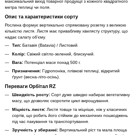
максимальний вихід товарної продукції з кожного квадратного
метра теплиці чи поля.
Опис та характеристики сорту
Рослина формує вертикально спрямовану розетку з великою
кількістю листя. Листя має привабливу хвилясту структуру, що
надає салату об’єму.
Тип:
Батавія (Batavia) / Листовий.
Колір:
Свіжий світло-зелений, блискучий.
Вага:
Потенціал маси понад 500 г.
Призначення:
Гідропоніка, плівкові теплиці, відкритий
ґрунт (весна-літо-осінь).
Переваги Орбітал RZ
Швидкість росту:
Сорт дуже швидко набирає вегетативну
масу, що дозволяє скоротити цикл вирощування.
Міцність листя:
Листя товще та міцніше, ніж у класичних
сортів, що робить його стійким до механічних пошкоджень
під час пакування та транспортування.
Зручність у збиранні:
Вертикальний ріст та мала площа