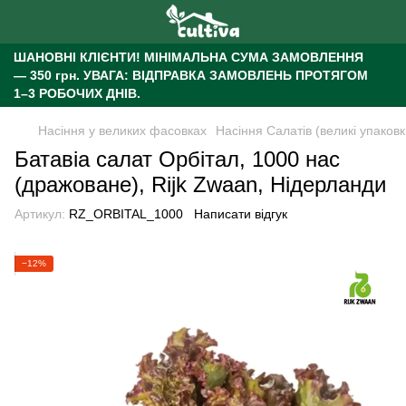
ШАНОВНІ КЛІЄНТИ!
МІНІМАЛЬНА СУМА ЗАМОВЛЕННЯ
— 350 грн.
УВАГА: ВІДПРАВКА ЗАМОВЛЕНЬ ПРОТЯГОМ
1–3 РОБОЧИХ ДНІВ.
Насіння у великих фасовках
Насіння Салатів (великі упаковк
Батавіа салат Орбітал, 1000 нас
(дражоване), Rijk Zwaan, Нідерланди
Артикул:
RZ_ORBITAL_1000
Написати відгук
−12%