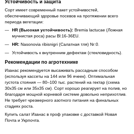
Устойчивость и защита
Сорт имеет современный пакет устойчивостей,
обеспечивающий здоровье посевов на протяжении всего
периода вегетации:
HR (Высокая устойчивость):
Bremia lactucae (Ложная
мучнистая роса) расы Bl:16-36EU.
HR:
Nasonovia ribisnigri (Салатная тля) Nr:0.
Устойчивость к внутренним дефектам (стекловидность).
Рекомендации по агротехнике
Изанас рекомендуется высаживать рассадным способом
(используя кассеты на 144 или 96 ячеек). Оптимальная
густота стояния — 80–100 тыс. растений на гектар (схема
30х35 см или 35х35 см). Сорт хорошо реагирует на полив, но
благодаря мощной корневой системе довольно неприхотлив.
Не требует чрезмерного азотного питания на финальных
стадиях роста.
Купить салат Изанас в проф упаковке с доставкой Новая
Почта и Укрпочта.