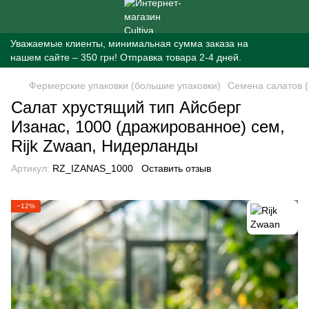
Уважаемые клиенты, минимальная сумма заказа на
нашем сайте – 350 грн! Отправка товара 2-4 дней.
Фермерские упаковки (большие упаковки)
Семена салатов (
Салат хрустящий тип Айсберг
Изанас, 1000 (дражированное) сем,
Rijk Zwaan, Нидерланды
Артикул:
RZ_IZANAS_1000
Оставить отзыв
−12%