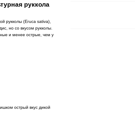
турная руккола
й рукколы (Eruca sativa),
ис, но со вкусом рукколы.
ные и менее острые, чем у
лишком острый вкус дикой