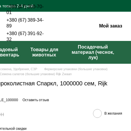
 товара 2-4 дней.
+380 (67) 300-70-
01
+380 (67) 389-34-
Мой заказ
89
+380 (67) 391-92-
32
Перезвонить вам?
Посадочный
адовый
Товары для
материал (чеснок,
вентарь
животных
лук)
 семена, Удобрения, СЗР
Фермерские упаковки (большие упаковки)
Семена салатов (большие упаковки) Rijk Zwaan
роколистная Спаркл, 1000000 сем, Rijk
KLE_100000
Оставить отзыв
рн
В желания
тельной скидки