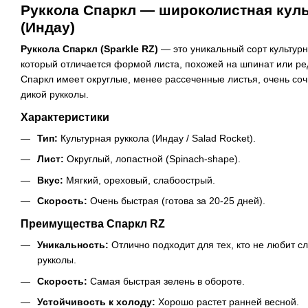
Руккола Спаркл — широколистная куль
(Индау)
Руккола Спаркл (Sparkle RZ)
— это уникальный сорт культурно
который отличается формой листа, похожей на шпинат или ред
Спаркл имеет округлые, менее рассеченные листья, очень соч
дикой рукколы.
Характеристики
Тип:
Культурная руккола (Индау / Salad Rocket).
Лист:
Округлый, лопастной (Spinach-shape).
Вкус:
Мягкий, ореховый, слабоострый.
Скорость:
Очень быстрая (готова за 20-25 дней).
Преимущества Спаркл RZ
Уникальность:
Отлично подходит для тех, кто не любит с
рукколы.
Скорость:
Самая быстрая зелень в обороте.
Устойчивость к холоду:
Хорошо растет ранней весной.