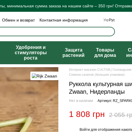
ы, минимальная сумма заказа на нашем сайте – 350 грн! Отправка
Обмен и возврат
Контактная информация
Укр
Рус
а конфиденциальности
Отзывы о магазине
ты
Удобрения и
Защита
Товары
C
стимуляторы
растений
для дома
ин
роста
Интернет-магазин CULTIVA | Голландские
Семена салатов (большие упаковки)
Руккола культурная ши
Zwaan, Нидерланды
Нет в наличии
Артикул: RZ_SPAR
1 808 грн
2 055 г
Войти
для отображения накопи
%