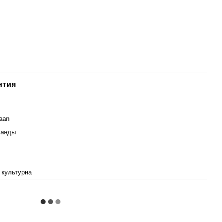
нтия
aan
ланды
 культурна