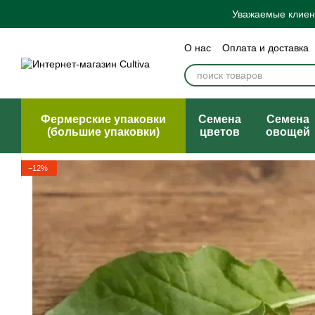
Перейти к основному контенту
Уважаемые клиент
О нас
Оплата и доставка
Бренды
Блог
Политик
Договор публичной офер
Фермерские упаковки
Семена
Семена
(большие упаковки)
цветов
овощей
−12%