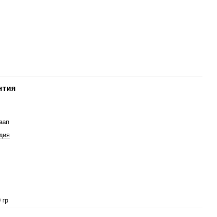
нтия
aan
дия
 гр