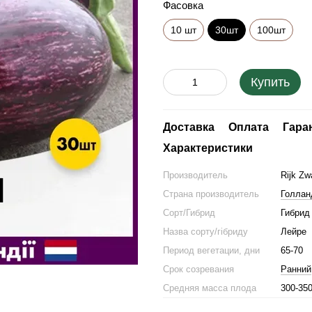
Фасовка
10 шт
30шт
100шт
Купить
Доставка
Оплата
Гара
Характеристики
Производитель
Rijk Zw
Страна производитель
Голлан
Сорт/Гибрид
Гибрид
Назва сорту/гібриду
Лейре
Период вегетации, дни
65-70
Срок созревания
Ранний
Средняя масса плода
300-350