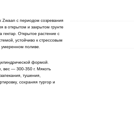
k Zwaan с периодом созревания
я в открытом и закрытом грунте
а гектар. Открытое растение с
стемой, устойчиво к стрессовым
и умеренном поливе.
цилиндрической формой.
, вес — 300-350 г. Мякоть
 запекания, тушения,
тировку, сохраняя тургор и