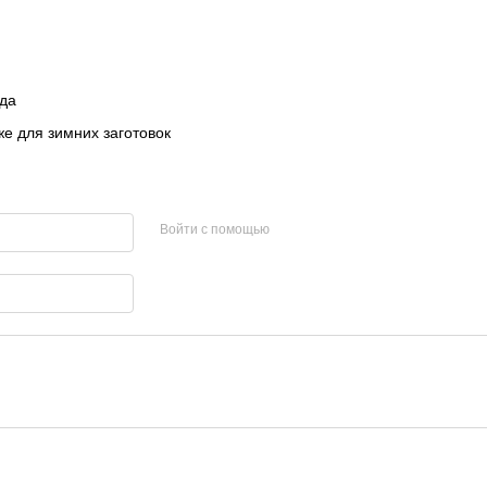
ида
е для зимних заготовок
Войти с помощью