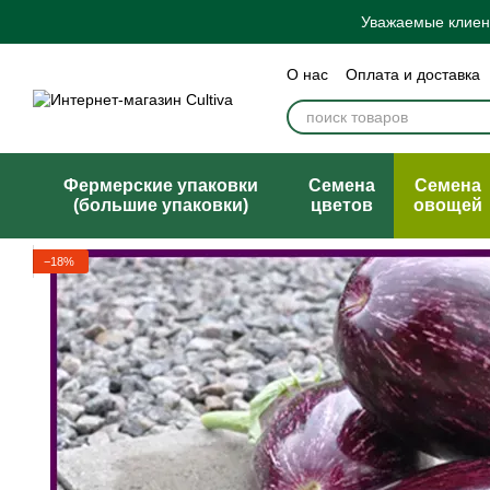
Перейти к основному контенту
Уважаемые клиент
О нас
Оплата и доставка
Бренды
Блог
Политик
Договор публичной офер
Фермерские упаковки
Семена
Семена
(большие упаковки)
цветов
овощей
−18%