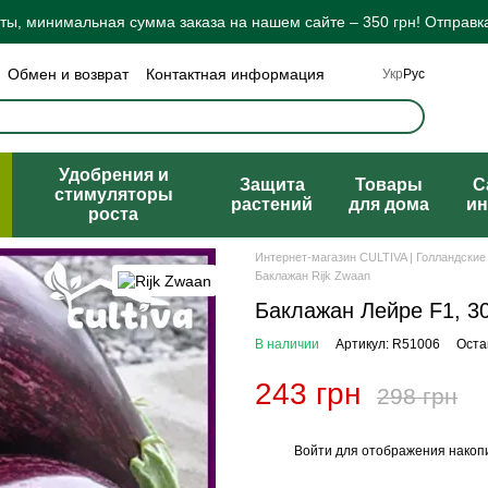
ы, минимальная сумма заказа на нашем сайте – 350 грн! Отправка
Обмен и возврат
Контактная информация
Укр
Рус
а конфиденциальности
Отзывы о магазине
ты
Удобрения и
Защита
Товары
C
стимуляторы
растений
для дома
ин
роста
Интернет-магазин CULTIVA | Голландские
Баклажан Rijk Zwaan
Баклажан Лейре F1, 3
В наличии
Артикул: R51006
Оста
243 грн
298 грн
Войти
для отображения накопи
%