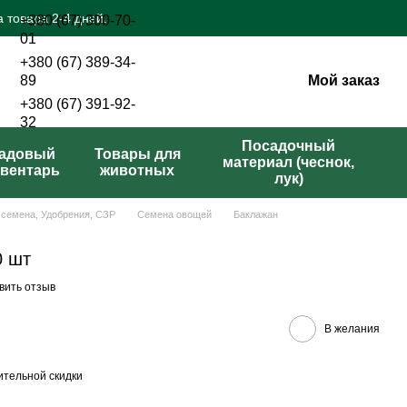
 товара 2-4 дней.
+380 (67) 300-70-
01
+380 (67) 389-34-
Мой заказ
89
+380 (67) 391-92-
32
Перезвонить вам?
Посадочный
адовый
Товары для
материал (чеснок,
вентарь
животных
лук)
 семена, Удобрения, СЗР
Семена овощей
Баклажан
0 шт
вить отзыв
В желания
тельной скидки