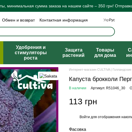
ы, минимальная сумма заказа на нашем сайте – 350 грн! Отправка
Обмен и возврат
Контактная информация
Укр
Рус
а конфиденциальности
Отзывы о магазине
ты
Удобрения и
Защита
Товары
C
стимуляторы
растений
для дома
ин
роста
Интернет-магазин CULTIVA | Голландские
Капуста брокколи Пер
В наличии
Артикул: R51046_30
О
113 грн
Войти
для отображения накопи
%
Фасовка