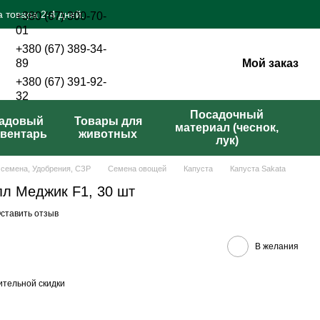
 товара 2-4 дней.
+380 (67) 300-70-
01
+380 (67) 389-34-
Мой заказ
89
+380 (67) 391-92-
32
Перезвонить вам?
Посадочный
адовый
Товары для
материал (чеснок,
вентарь
животных
лук)
 семена, Удобрения, СЗР
Семена овощей
Капуста
Капуста Sakata
пл Меджик F1, 30 шт
ставить отзыв
В желания
тельной скидки