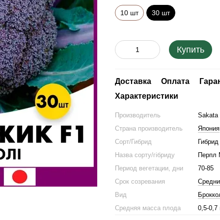
10 шт
30 шт
Купить
Доставка
Оплата
Гара
Характеристики
Производитель
Sakata
Страна производитель
Япония
Сорт/Гибрид
Гибрид
Назва сорту/гібриду
Перпл 
Период вегетации, дни
70-85
Срок созревания
Средни
Вид
Брокко
Средняя масса плода
0,5-0,7 