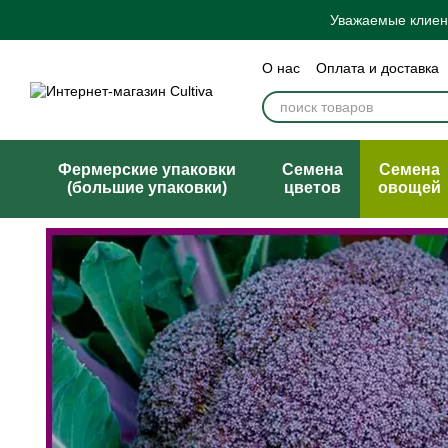
Перейти к основному контенту
Уважаемые клиент
О нас
Оплата и доставка
Бренды
Блог
Политик
Договор публичной офер
Фермерские упаковки
Семена
Семена
(большие упаковки)
цветов
овощей