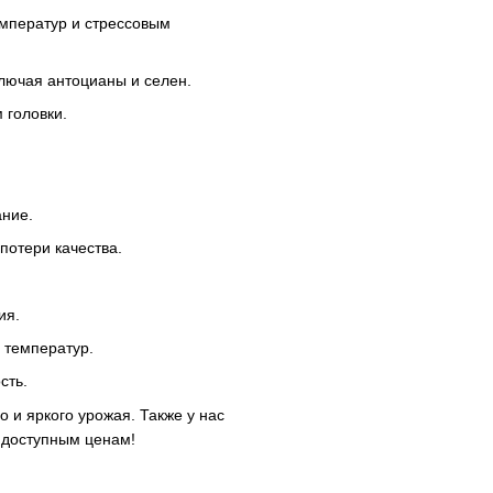
мператур и стрессовым
лючая антоцианы и селен.
 головки.
ание.
потери качества.
ия.
 температур.
сть.
о и яркого урожая. Также у нас
 доступным ценам!