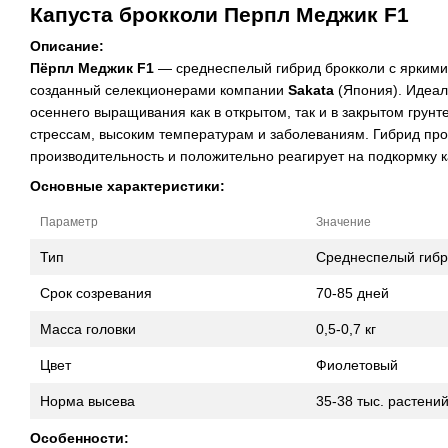
Капуста брокколи Перпл Меджик F1
Описание:
Пёрпл Меджик F1
— среднеспелый гибрид брокколи с ярким
созданный селекционерами компании
Sakata
(Япония). Идеал
осеннего выращивания как в открытом, так и в закрытом грунт
стрессам, высоким температурам и заболеваниям. Гибрид пр
производительность и положительно реагирует на подкормку 
Основные характеристики:
Параметр
Значение
Тип
Среднеспелый гиб
Срок созревания
70-85 дней
Масса головки
0,5-0,7 кг
Цвет
Фиолетовый
Норма высева
35-38 тыс. растений
Особенности: