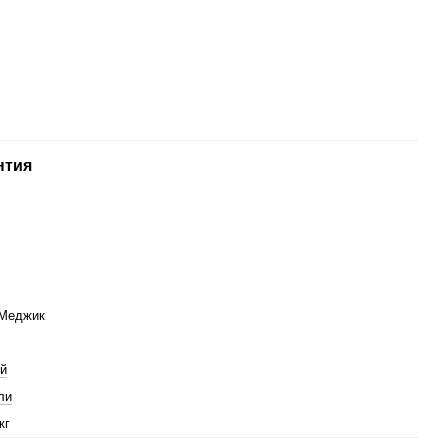
нтия
Меджик
й
ли
кг