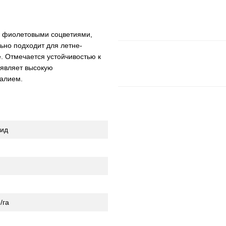
и фиолетовыми соцветиями,
ьно подходит для летне-
е. Отмечается устойчивостью к
оявляет высокую
калием.
рид
/га