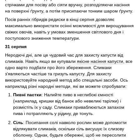
стрічками для посіву або сіяти вручну, розподіляючи насіння
на поверхні ґрунту, а потім присипаючи тонким шаром ґрунту.
Посів ранніх гібридів редиски в кінці серпня дозволяє
максимально використати осінні можливості для вирощування
свіжих овочів, навіть у умовах зменшення світлового дня і
поступового зниження температури.
31 серпня
Неродючі дні, але це чудовий час для захисту капусти від
слимаків. Навіть якщо ви купували
якісне насіння капусти
, все
одно варто подбати про його збереження. Слимаки
з'являються частіше та гризуть капусту. Для захисту
використовуйте народний метод або спецальні засоби. Ось
наприклад різні народні методи, які ви можете спробувати:
Пивні пастки
: Налийте пиво в неглибокі ємності
(наприклад, кришки від банок або невеликі тарілки) і
розмістіть їх у саду. Слимаки приваблюються запахом
пива і потрапляють у рідину, де тонуть.
Сіль
: Посипання солі навколо рослин може допомогти
відлякувати слимаків, оскільки сіль висушує їх слизову
оболонку. Однак, будьте обережні, щоб не пересолити