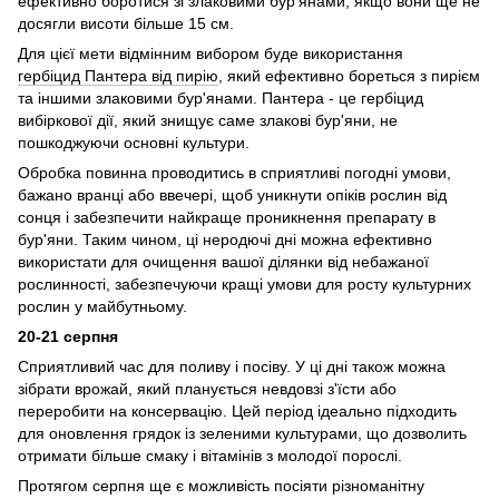
ефективно боротися зі злаковими бур'янами, якщо вони ще не
досягли висоти більше 15 см.
Для цієї мети відмінним вибором буде використання
гербіцид Пантера від пирію
, який ефективно бореться з пирієм
та іншими злаковими бур'янами. Пантера - це гербіцид
вибіркової дії, який знищує саме злакові бур'яни, не
пошкоджуючи основні культури.
Обробка повинна проводитись в сприятливі погодні умови,
бажано вранці або ввечері, щоб уникнути опіків рослин від
сонця і забезпечити найкраще проникнення препарату в
бур'яни. Таким чином, ці неродючі дні можна ефективно
використати для очищення вашої ділянки від небажаної
рослинності, забезпечуючи кращі умови для росту культурних
рослин у майбутньому.
20-21 серпня
Сприятливий час для поливу і посіву. У ці дні також можна
зібрати врожай, який планується невдовзі з'їсти або
переробити на консервацію. Цей період ідеально підходить
для оновлення грядок із зеленими культурами, що дозволить
отримати більше смаку і вітамінів з молодої порослі.
Протягом серпня ще є можливість посіяти різноманітну