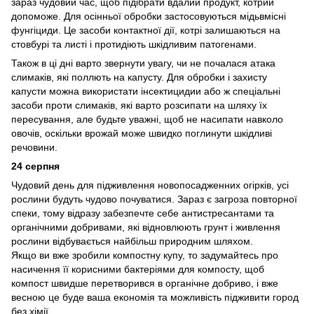
зараз чудовий час, щоб підібрати вдалий продукт, котрий
допоможе. Для осінньої обробки застосовуються мідьвмісні
фунгіциди. Це засоби контактної дії, котрі залишаються на
стовбурі та листі і протидіють шкідливим патогенами.
Також в ці дні варто звернути увагу, чи не почалася атака
слимаків, які поллють на капусту. Для обробки і захисту
капусти можна використати інсектицидии або ж спеціальні
засоби проти слимаків, які варто розсипати на шляху їх
пересування, але будьте уважні, щоб не насипати навколо
овочів, оскільки врожай може швидко поглинути шкідливі
речовини.
24 серпня
Чудовий день для підживлення новопосадженних огірків, усі
рослини будуть чудово почуватися. Зараз є загроза повторної
спеки, тому відразу забезпечте себе антистресантами та
органічними добривами, які відновлюють грунт і живлення
рослини відбувається найбільш природним шляхом.
Якщо ви вже зробили компостну купу, то задумайтесь про
насичення її корисними бактеріями для компосту, щоб
компост швидше перетворився в органічне добриво, і вже
весною це буде ваша економія та можливість підживити город
без хімії.