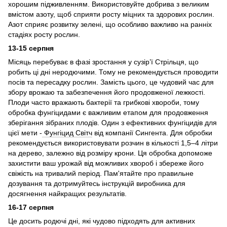
хорошим підживленням. Використовуйте добрива з великим
вмістом азоту, щоб сприяти росту міцних та здорових рослин.
Азот сприяє розвитку зелені, що особливо важливо на ранніх
стадіях росту рослин.
13-15 серпня
Місяць перебуває в фазі зростання у сузір’ї Стрільця, що
робить ці дні неродючими. Тому не рекомендується проводити
посів та пересадку рослин. Замість цього, це чудовий час для
збору врожаю та забезпечення його продовженої лежкості.
Плоди часто вражають бактерії та грибкові хвороби, тому
обробка фунгіцидами є важливим етапом для продовження
зберігання зібраних плодів. Один з ефективних фунгіцидів для
цієї мети -
Фунгіцид Світч
від компанії Сингента. Для обробки
рекомендується використовувати розчин в кількості 1,5–4 літри
на дерево, залежно від розміру крони. Ця обробка допоможе
захистити ваш урожай від можливих хвороб і збереже його
свіжість на тривалий період. Пам'ятайте про правильне
дозування та дотримуйтесь інструкцій виробника для
досягнення найкращих результатів.
16-17 серпня
Це досить родючі дні, які чудово підходять для активних