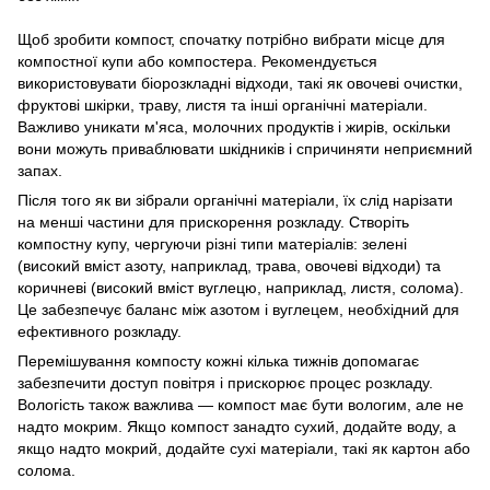
Щоб зробити компост, спочатку потрібно вибрати місце для
компостної купи або компостера. Рекомендується
використовувати біорозкладні відходи, такі як овочеві очистки,
фруктові шкірки, траву, листя та інші органічні матеріали.
Важливо уникати м'яса, молочних продуктів і жирів, оскільки
вони можуть приваблювати шкідників і спричиняти неприємний
запах.
Після того як ви зібрали органічні матеріали, їх слід нарізати
на менші частини для прискорення розкладу. Створіть
компостну купу, чергуючи різні типи матеріалів: зелені
(високий вміст азоту, наприклад, трава, овочеві відходи) та
коричневі (високий вміст вуглецю, наприклад, листя, солома).
Це забезпечує баланс між азотом і вуглецем, необхідний для
ефективного розкладу.
Перемішування компосту кожні кілька тижнів допомагає
забезпечити доступ повітря і прискорює процес розкладу.
Вологість також важлива — компост має бути вологим, але не
надто мокрим. Якщо компост занадто сухий, додайте воду, а
якщо надто мокрий, додайте сухі матеріали, такі як картон або
солома.