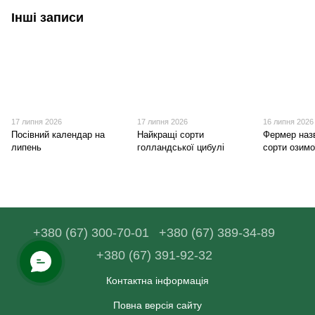
Інші записи
17 липня 2026
17 липня 2026
16 липня 2026
Посівний календар на
Найкращі сорти
Фермер наз
липень
голландської цибулі
сорти озимо
+380 (67) 300-70-01
+380 (67) 389-34-89
+380 (67) 391-92-32
Контактна інформація
Повна версія сайту