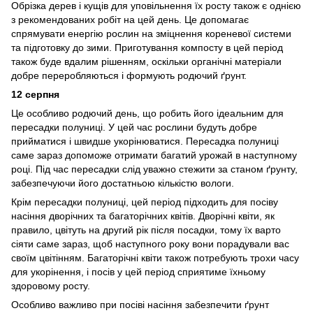
Обрізка дерев і кущів для уповільнення їх росту також є однією
з рекомендованих робіт на цей день. Це допомагає
спрямувати енергію рослин на зміцнення кореневої системи
та підготовку до зими. Приготування компосту в цей період
також буде вдалим рішенням, оскільки органічні матеріали
добре переробляються і формують родючий ґрунт.
12 серпня
Це особливо родючий день, що робить його ідеальним для
пересадки полуниці. У цей час рослини будуть добре
прийматися і швидше укорінюватися. Пересадка полуниці
саме зараз допоможе отримати багатий урожай в наступному
році. Під час пересадки слід уважно стежити за станом ґрунту,
забезпечуючи його достатньою кількістю вологи.
Крім пересадки полуниці, цей період підходить для посіву
насіння дворічних та багаторічних квітів. Дворічні квіти, як
правило, цвітуть на другий рік після посадки, тому їх варто
сіяти саме зараз, щоб наступного року вони порадували вас
своїм цвітінням. Багаторічні квіти також потребують трохи часу
для укорінення, і посів у цей період сприятиме їхньому
здоровому росту.
Особливо важливо при посіві насіння забезпечити ґрунт