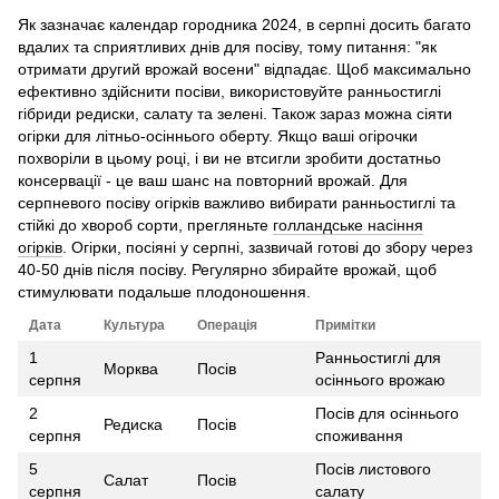
Як зазначає календар городника 2024, в серпні досить багато
вдалих та сприятливих днів для посіву, тому питання: "як
отримати другий врожай восени" відпадає. Щоб максимально
ефективно здійснити посіви, використовуйте ранньостиглі
гібриди редиски, салату та зелені. Також зараз можна сіяти
огірки для літньо-осіннього оберту. Якщо ваші огірочки
похворіли в цьому році, і ви не втсигли зробити достатньо
консервації - це ваш шанс на повторний врожай. Для
серпневого посіву огірків важливо вибирати ранньостиглі та
стійкі до хвороб сорти, прегляньте
голландське насіння
огірків
. Огірки, посіяні у серпні, зазвичай готові до збору через
40-50 днів після посіву. Регулярно збирайте врожай, щоб
стимулювати подальше плодоношення.
Дата
Культура
Операція
Примітки
1
Ранньостиглі для
Морква
Посів
серпня
осіннього врожаю
2
Посів для осіннього
Редиска
Посів
серпня
споживання
5
Посів листового
Салат
Посів
серпня
салату