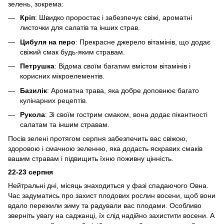
зелень, зокрема:
Кріп
: Швидко проростає і забезпечує свіжі, ароматні
листочки для салатів та інших страв.
Цибуля на перо
: Прекрасне джерело вітамінів, що додає
свіжий смак будь-яким стравам.
Петрушка
: Відома своїм багатим вмістом вітамінів і
корисних мікроелементів.
Базилік
: Ароматна трава, яка добре доповнює багато
кулінарних рецептів.
Рукола
: Зі своїм гострим смаком, вона додає пікантності
салатам та іншим стравам.
Посів зелені протягом серпня забезпечить вас свіжою,
здоровою і смачною зеленню, яка додасть яскравих смаків
вашим стравам і підвищить їхню поживну цінність.
22-23 серпня
Нейтральні дні, місяць знаходиться у фазі спадаючого Овна.
Час задуматись про захист плодових рослин восени, щоб вони
вдало пережили зиму та радували вас плодами. Особливо
зверніть увагу на саджанці, їх слід надійно захистити восени. А