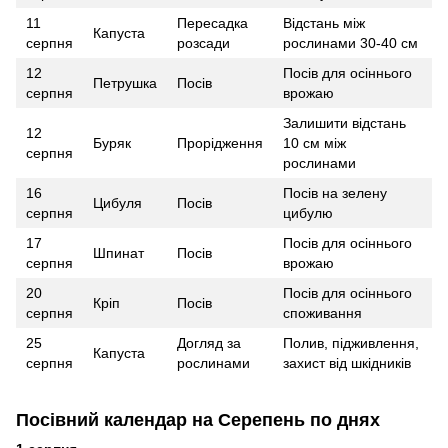
11
Пересадка
Відстань між
Капуста
серпня
розсади
рослинами 30-40 см
12
Посів для осіннього
Петрушка
Посів
серпня
врожаю
Залишити відстань
12
Буряк
Прорідження
10 см між
серпня
рослинами
16
Посів на зелену
Цибуля
Посів
серпня
цибулю
17
Посів для осіннього
Шпинат
Посів
серпня
врожаю
20
Посів для осіннього
Кріп
Посів
серпня
споживання
25
Догляд за
Полив, підживлення,
Капуста
серпня
рослинами
захист від шкідників
Посівний календар на Серепень по днях