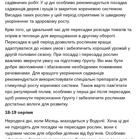
садівничих робіт. У ці дні особливо рекомендується посадка
саджанців дерев і кущів із закритою кореневою системою.
Висадка таких рослин у цей період сприятиме їх швидкому
укоріненню та здоровому росту.
Крім того, це ідеальний час для пересадки розсади томатів та
огірків в теплицю для вирощування в другому обороті.
Пересадка в цей період дозволить рослинам краще
адаптуватися до нових умов і забезпечить хороший урожай у
другій половині сезону. При посадці і пересадці рослин
важливо звернути увагу на підготовку ґрунту. Він має бути
добре зволоженим і збагаченим необхідними поживними
речовинами. Для кращого укорінення саджанців
рекомендується використовувати спеціальні препарати для
стимуляції росту кореневої системи. Також варто пам'ятати
про регулярний полив, особливо у перші дні після пересадки,
щоб уникнути пересихання ґрунту і забезпечити рослинам
достатньо вологи для розвитку.
18-19 серпня
Неродючі дні, коли Місяць знаходиться у Водолії. Хоча ці дні
не підходять для посадки чи пересадки рослин, вони є
чудовим часом для обробки ділянки від бур'янів. Особливо