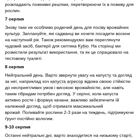
розкладають пожнивні решткик, перетворюючи їх в поживу для
рослин.
7 серпня
Знову таки не особливо родючий день для посіву врожайних
культур. Заплануйте, які саджанці ви хочете посадити восени
на наступний рік. Також рекомендуємо вам переглянути
чудовий засіб, бактерії для септика
Kybio
. На сторінці ми
розмістили результат використання, та як це спрацювало на
тестовому туалеті.
8 серпня
Нейтральний день. Варто звернути увагу на капусту та догляд
за неї, наприклад хоч
капуста агресор
відома своєю стійкістю
до несприятливих умов і високою врожайністю, але навіть
таким гібридам потрібен догляд. У серпні, коли капуста
активно росте і формує качани, важливо забезпечити їй
належний догляд, щоб отримати максимальний
врожай. Поливайте рослини 2-3 рази на тиждень, підтримуючи
ґрунт постійно вологим.
9-10 серпня
Останні нейтральні дні, варто знаходитися на низькому старті,