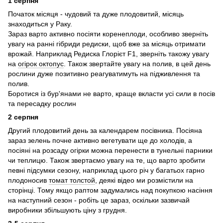
1 серпня
Початок місяця - чудовий та дуже плодовитий, місяць
знаходиться у Раку.
Зараз варто активно посіяти коренеплоди, особливо зверніть
увагу на ранні гібриди редиски, щоб вже за місяць отримати
врожай. Наприклад Редиска Глорієт F1, зверніть такожу увагу
на
огірок октопус
. Також звертайте увагу на полив, в цей день
рослини дуже позитивно реагуватимуть на підживлення та
полив.
Боротися із бур'янами не варто, краще вкласти усі сили в посів
та пересадку рослин
2 серпня
Другий плодовитий день за календарем посівника. Посіяна
зараз зелень почне активно вегетувати ще до холодів, а
посіяні на розсаду огірки можна перенести в тунельні парники
чи теплицю. Також звертаємо увагу на те, що варто зробити
певні підсумки сезону, наприклад цього річ у багатьох гарно
плодоносив
томат толстой
, деякі відео ми розмістили на
сторінці. Тому якщо раптом задумались над покупкою насіння
на наступний сезон - робіть це зараз, оскільки зазвичай
виробники збільшують ціну з грудня.