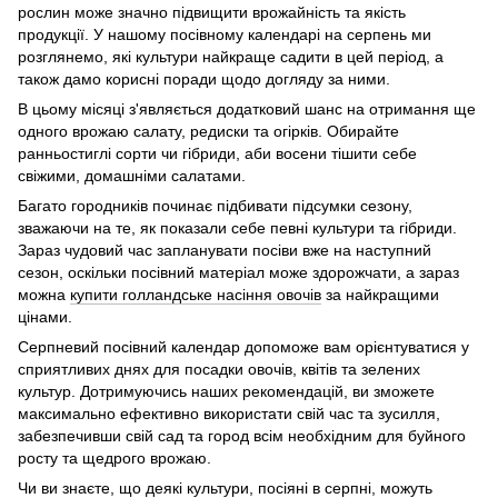
рослин може значно підвищити врожайність та якість
продукції. У нашому посівному календарі на серпень ми
розглянемо, які культури найкраще садити в цей період, а
також дамо корисні поради щодо догляду за ними.
В цьому місяці з'являється додатковий шанс на отримання ще
одного врожаю салату, редиски та огірків. Обирайте
ранньостиглі сорти чи гібриди, аби восени тішити себе
свіжими, домашніми салатами.
Багато городників починає підбивати підсумки сезону,
зважаючи на те, як показали себе певні культури та гібриди.
Зараз чудовий час запланувати посіви вже на наступний
сезон, оскільки посівний матеріал може здорожчати, а зараз
можна
купити голландське насіння овочів
за найкращими
цінами.
Серпневий посівний календар допоможе вам орієнтуватися у
сприятливих днях для посадки овочів, квітів та зелених
культур. Дотримуючись наших рекомендацій, ви зможете
максимально ефективно використати свій час та зусилля,
забезпечивши свій сад та город всім необхідним для буйного
росту та щедрого врожаю.
Чи ви знаєте, що деякі культури, посіяні в серпні, можуть