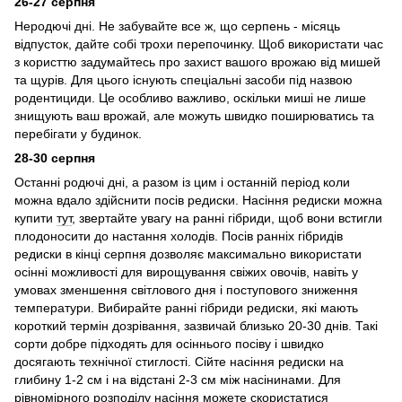
26-27 серпня
Неродючі дні. Не забувайте все ж, що серпень - місяць
відпусток, дайте собі трохи перепочинку. Щоб використати час
з користтю задумайтесь про захист вашого врожаю від мишей
та щурів. Для цього існують спеціальні засоби під назвою
родентициди. Це особливо важливо, оскільки миші не лише
знищують ваш врожай, але можуть швидко поширюватись та
перебігати у будинок.
28-30 серпня
Останні родючі дні, а разом із цим і останній період коли
можна вдало здійснити посів редиски. Насіння редиски можна
купити
тут
, звертайте увагу на ранні гібриди, щоб вони встигли
плодоносити до настання холодів. Посів ранніх гібридів
редиски в кінці серпня дозволяє максимально використати
осінні можливості для вирощування свіжих овочів, навіть у
умовах зменшення світлового дня і поступового зниження
температури. Вибирайте ранні гібриди редиски, які мають
короткий термін дозрівання, зазвичай близько 20-30 днів. Такі
сорти добре підходять для осіннього посіву і швидко
досягають технічної стиглості. Сійте насіння редиски на
глибину 1-2 см і на відстані 2-3 см між насінинами. Для
рівномірного розподілу насіння можете скористатися