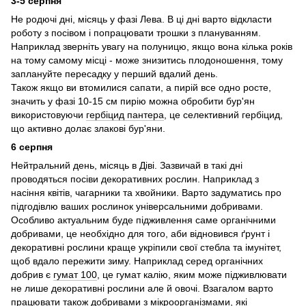
3-5 серпня
Не родючі дні, місяць у фазі Лева. В ці дні варто відкласти
роботу з посівом і попрацювати трошки з плануванням.
Наприклад зверніть увагу на полуницю, якщо вона кілька років
на тому самому місці - може знизитись плодоношення, тому
заплануйте пересадку у перший вдалий день.
Також якщо ви втомилися сапати, а пирій все одно росте,
значить у фазі 10-15 см пирію можна обробити бур'ян
використовуючи
гербіцид пантера
, це селективний гербіцид,
що активно долає злакові бур'яни.
6 серпня
Нейтральний день, місяць в Діві. Зазвичай в такі дні
проводяться посіви декоративних рослин. Наприклад з
насіння квітів, чагарники та хвойники. Варто задуматись про
підгодівлю ваших рослинок універсальними добривами.
Особливо актуальним буде підживлення саме органічними
добривами, це необхідно для того, аби відновився ґрунт і
декоративні рослини краще укріпили свої стебла та імунітет,
щоб вдало пережити зиму. Наприклад серед органічних
добрив є
гумат 100
, це гумат калію, яким може підживлювати
не лише декоративні рослини але й овочі. Взагалом варто
працювати також добривами з мікроорганізмами, які