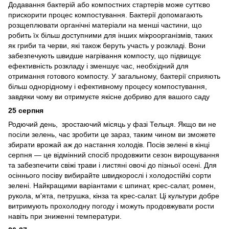
Додавання бактерій або компостних стартерів може суттєво
прискорити процес компостування. Бактерії допомагають
розщеплювати органічні матеріали на менші частини, що
робить їх більш доступними для інших мікроорганізмів, таких
як гриби та черви, які також беруть участь у розкладі. Вони
забезпечують швидше нагрівання компосту, що підвищує
ефективність розкладу і зменшує час, необхідний для
отримання готового компосту. У загальному, бактерії сприяють
більш однорідному і ефективному процесу компостування,
завдяки чому ви отримуєте якісне добриво для вашого саду
25 серпня
Родючий день, зростаючий місяць у фазі Тельця. Якщо ви не
посіли зелень, час зробити це зараз, таким чином ви зможете
збирати врожай аж до настання холодів. Посів зелені в кінці
серпня — це відмінний спосіб продовжити сезон вирощування
та забезпечити свіжі трави і листяні овочі до пізньої осені. Для
осіннього посіву вибирайте швидкорослі і холодостійкі сорти
зелені. Найкращими варіантами є шпинат, крес-салат, ромен,
рукола, м'ята, петрушка, кінза та крес-салат. Ці культури добре
витримують прохолодну погоду і можуть продовжувати рости
навіть при зниженні температури.