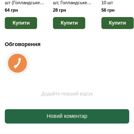
шт (Голландське
шт, Голландське
10 шт
насіння)
насіння
64 грн
28 грн
56 грн
Купити
Купити
Купити
Обговорення
Додайте перший відгук
Новий коментар