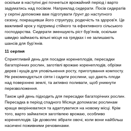
оскільки в наступні дні почнеться врожайний період і варто
задуматись над посівом. Наприклад сидерати. Посів сидератів
у серпні допоможе вам підготувати ґрунт до наступного
сезону, покращивши його структуру, родючість та здоров'я. Це
важливий крок у підтримці стійкого та ефективного сільського
господарства. Сидерати зменшують ріст бур'янів, оскільки
швидко займають вільні місця на грядках і не залишають
шансів для бур'янів.
11 серпня
Сприятливий день для посадки коренеплодів, пересадки
багаторічних рослин, заготівлі врожаю коренеплодів, обрізки
дерев і кущів для уповільнення росту, приготування компосту.
Не рекомендується сіяти і садити рослини, що дають плоди
над поверхнею землі, та активно поливати, щоб уникнути
перезволоження.
Також цей день підходить для пересадки багаторічних рослин.
Пересадка в період спадного Місяця допомагає рослинам
краще вкорінюватися та адаптуватися на новому місці. Крім
того, варто займатися заготівлею врожаю, особливо
коренеплодів. Це дозволяє зібрати овочі, коли вони найбільш
насичені поживними речовинами.